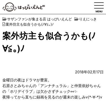
MENU
サザンファンが集まる店 はっぴいえんど
りえにっき
案外坊主も似合うかも(ﾉ∀︎≦︎｡)ﾉ
案外坊主も似合うかも(ﾉ
∀︎≦︎｡)ﾉ
2018年02月17日
金曜日の夜はドラマが豊富。
石原さとみちゃんの「アンナチュラル」と仲里依紗ちゃん
の「ホリデイラブ」は欠かさずチェック👀✨
夜帰ってから直ちに録画を見るのが週末の楽しみv(*-∀-*)v