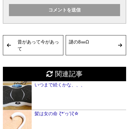
昔があって今があっ
謎の8㎜Ω
て
関連記事
いつまで続くかな、、、
髪は女の命 ζ*’ヮ’)ζ☆