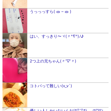
うっっっすら( ᯣ – ᯣ )
はい、すっきり〜ヾ(〃^∇^)ﾉ♪
2つ上の兄ちゃん(〃’▽’〃)
コトバって難しい(v_v`)
優しい人しかいないんだ(*ฅ́˘ฅ̀*) .｡.:*♡ｳﾝ