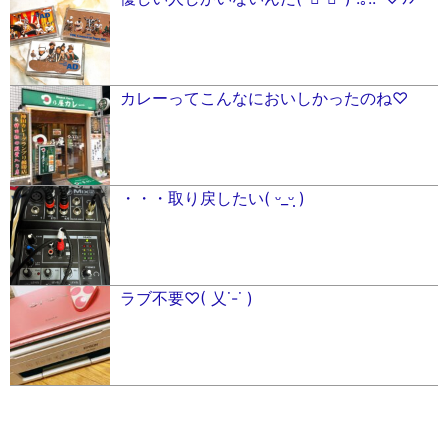
カレーってこんなにおいしかったのね♡
・・・取り戻したい( ᵕ_ᵕ̩̩ )
ラブ不要♡( 乂˙-˙ )