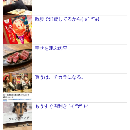
散歩で消費してるから( ๑˘ ³˘๑)
幸せを運ぶ肉♡
買うは、チカラになる。
もうすぐ両利き╰( º∀º )╯