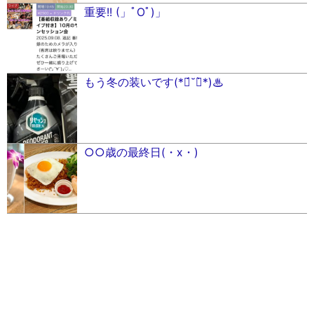
重要!! (」ﾟOﾟ)」
もう冬の装いです(*ฅ́˘ฅ̀*)♨︎
○○歳の最終日(・x・)