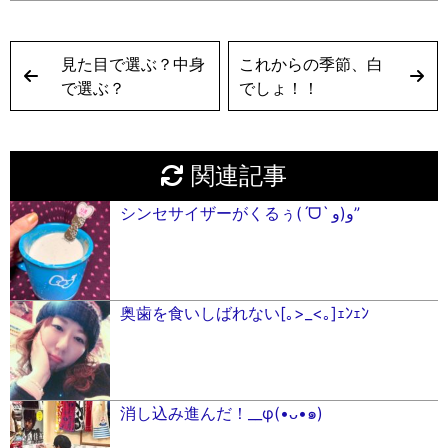
見た目で選ぶ？中身
これからの季節、白
で選ぶ？
でしょ！！
関連記事
シンセサイザーがくるぅ(ˊᗜˋ و(و”
奥歯を食いしばれない[｡>_<｡]ｪﾝｪﾝ
消し込み進んだ！__φ(•ᴗ•๑)