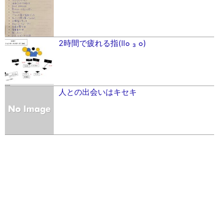
2時間で疲れる指(ll๐ ₃ ๐)
人との出会いはキセキ