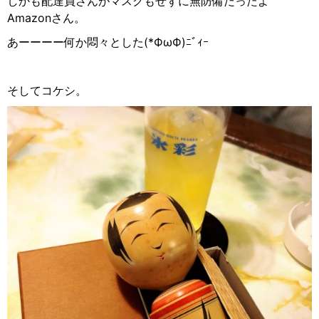
しかも配達員さんがマスクもせずに無防備だったよ
Amazon
さん。
あーーーー何か悶々とした
(*ФωФ)
ﾆﾞｨｰ
そしてコケシ。