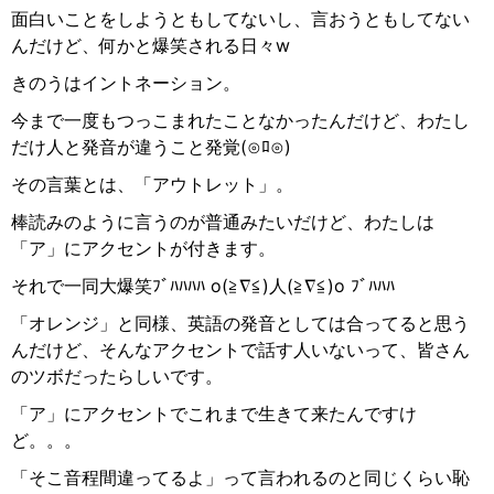
面白いことをしようともしてないし、言おうともしてない
んだけど、何かと爆笑される日々
w
きのうはイントネーション。
今まで一度もつっこまれたことなかったんだけど、わたし
だけ人と発音が違うこと発覚
(
⊙︎
ﾛ
⊙︎
)
その言葉とは、「アウトレット」。
棒読みのように言うのが普通みたいだけど、わたしは
「ア」にアクセントが付きます。
それで一同大爆笑ﾌﾞﾊﾊﾊﾊ
o(
≧︎
∇︎
≦︎
)
人
(
≧︎
∇︎
≦︎
)o
ﾌﾞﾊﾊﾊ
「オレンジ」と同様、英語の発音としては合ってると思う
んだけど、そんなアクセントで話す人いないって、皆さん
のツボだったらしいです。
「ア」にアクセントでこれまで生きて来たんですけ
ど。。。
「そこ音程間違ってるよ」って言われるのと同じくらい恥