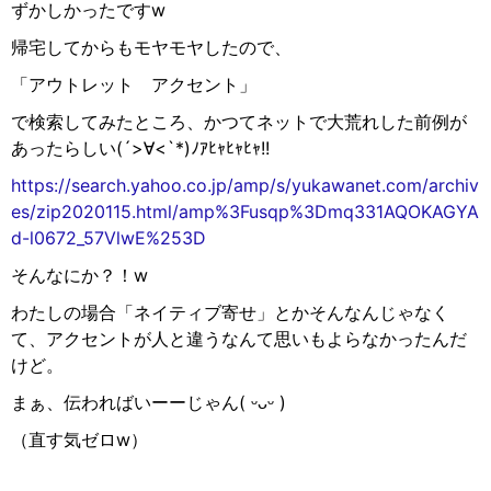
ずかしかったです
w
帰宅してからもモヤモヤしたので、
「アウトレット アクセント」
で検索してみたところ、かつてネットで大荒れした前例が
あったらしい
(´>
∀︎
<`*)
ﾉｱﾋｬﾋｬﾋｬ
!!
https://search.yahoo.co.jp/amp/s/yukawanet.com/archiv
es/zip2020115.html/amp%3Fusqp%3Dmq331AQOKAGYA
d-l0672_57VlwE%253D
そんなにか？！
w
わたしの場合「ネイティブ寄せ」とかそんなんじゃなく
て、アクセントが人と違うなんて思いもよらなかったんだ
けど。
まぁ、伝わればいーーじゃん
(
ᵕᴗᵕ
)
（直す気ゼロ
w
）