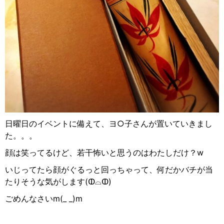
日曜日のイベントに備えて、ヨ
○
子さんが置いていきまし
た。。。
顔は笑ってるけど、若干怖いと思うのはわたしだけ？
w
いじってたら顔がぐるっと回っちゃって、何だかバチが当
たりそうな気がします
(
ↀ︎
⌓︎
ↀ︎
)
ごめんなさい
m(_ _)m