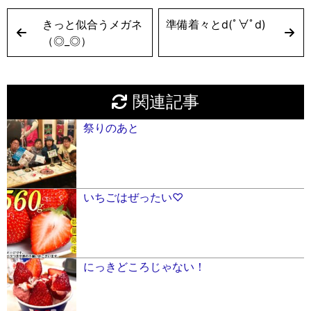
きっと似合うメガネ
準備着々とd(ﾟ∀ﾟ︎d)
（◎_◎）
関連記事
祭りのあと
いちごはぜったい♡
にっきどころじゃない！