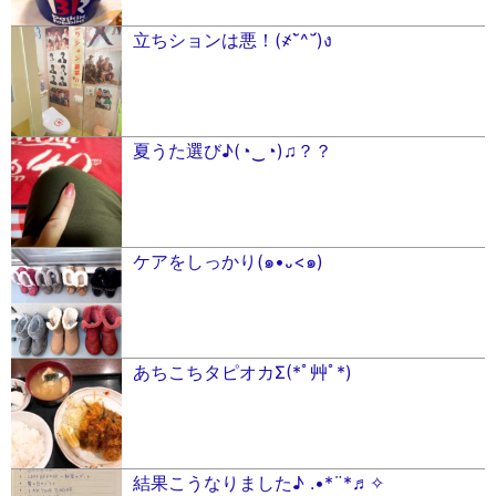
立ちションは悪！(҂˘̀^˘́)ง
夏うた選び♪(◔‿◔)♫？？
ケアをしっかり(๑•᎑<๑)
あちこちタピオカΣ(*ﾟ艸ﾟ*)
結果こうなりました♪ .•*¨*♬✧