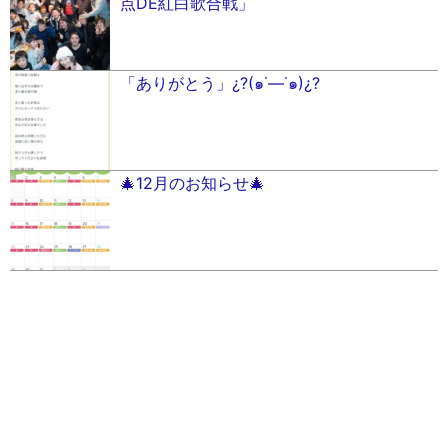
点DE紅白歌合戦」
「ありがとう」¿?(๑˙―˙๑)¿?
🎄12月のお知らせ🎄