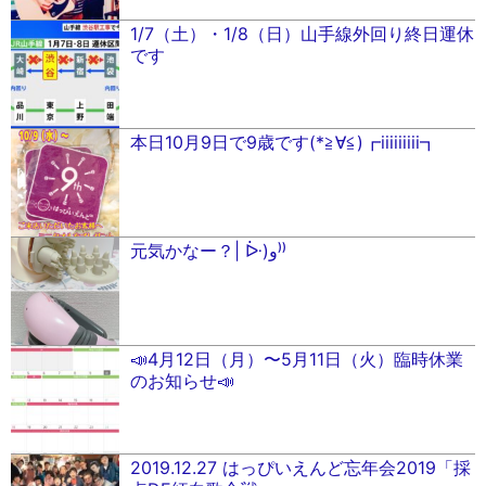
1/7（土）・1/8（日）山手線外回り終日運休
です
本日10月9日で9歳です(*≧∀≦)┏iiiiiiiii┓
元気かなー？| ᐕ)و⁾⁾
📣4月12日（月）〜5月11日（火）臨時休業
のお知らせ📣
2019.12.27 はっぴいえんど忘年会2019「採