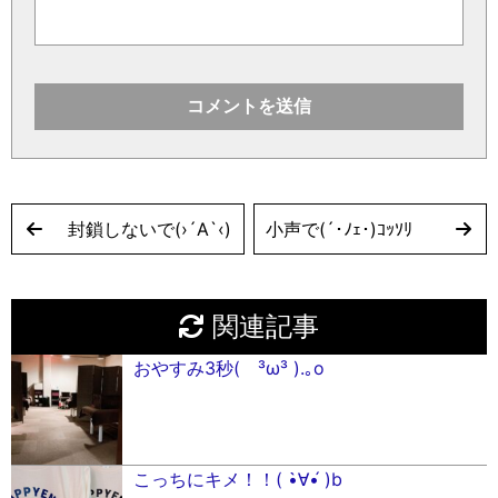
封鎖しないで(›´A`‹)
小声で(´･ﾉｪ･)ｺｯｿﾘ
関連記事
おやすみ3秒( ³ω³ ).｡o
こっちにキメ！！( •̀∀•́ )b