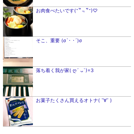
お肉食べたいです(˶‾᷄﹃‾᷅˵)♡
そこ、重要 (σ`･ ･´)σ
落ち着く我が家( ღ´ ᴗ`)=3
お菓子たくさん買えるオトナ( ˘∀˘ )