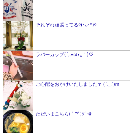
それぞれ頑張ってる୧(･ᴗ･*)୨
ラバーカップ(´,,•ω•,,｀)♡︎
ご心配をおかけいたしましたm (´._.`)m
ただいまこちら( ﾟཫﾟ)ｼﾞｭﾙ