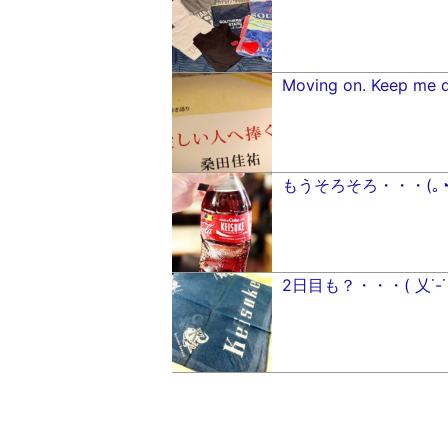
Moving on. Keep me 
もうそろそろ・・・(｡◔‸
2日目も？・・・( 乂˙-˙ )