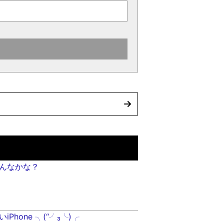
んなかな？
Phone ╮(“╯₃╰)╭