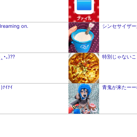
dreaming on.
◔｡)??
特別じゃないこと( 
ﾅｲﾅｲ
青鬼が来たーーε=