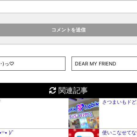
･)っ♡
DEAR MY FRIEND
関連記事
╯
さつまいもドど
) ̷ ̏
使いこなせてないi