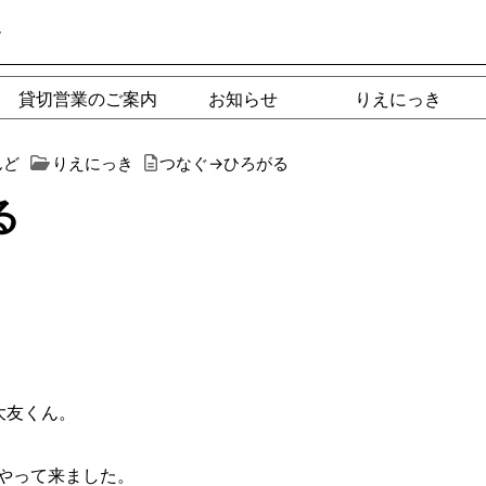
ー
貸切営業のご案内
お知らせ
りえにっき
んど
りえにっき
つなぐ→ひろがる
る
大友くん。
やって来ました。