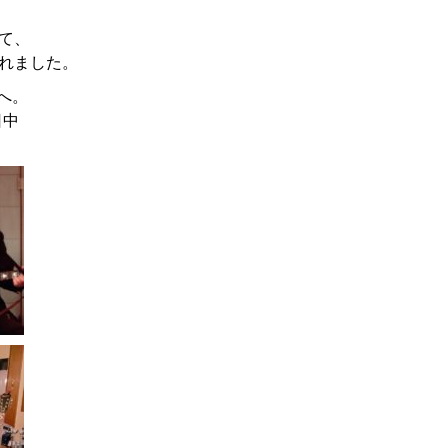
観て、
されました。
へ。
日中