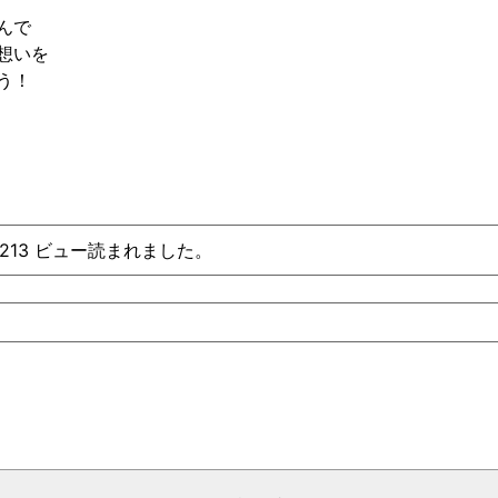
んで
想いを
う！
、213 ビュー読まれました。