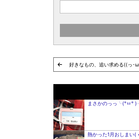
好きなもの、追い求める((っ･ω
まさかのっっ╰(°ㅂ° )
熱かった1月おしまい( •⌔• 