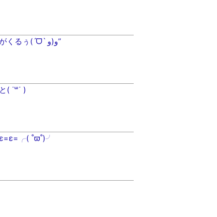
シンセサイザーがくるぅ(ˊᗜˋ و(و”
˙꒳​˙ )
ε=╭( ˚ϖ˚)╯