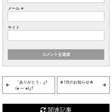
メール
※
サイト
「ありがとう」¿?
🎍1月のお知らせ🎍
(๑˙―˙๑)¿?
関連記事