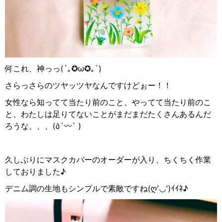
何これ、神っっ
(´
｡
✪
ω
✪
｡
`)
さらっさらのツヤッツヤなんですけどぉー！！
女性なら知ってて当たり前のこと、やってて当たり前のこ
と、わたしは足りてないことがまだまだたくさんあるんだ
ろうな、、、
(
᠔
´
〰
` )
久しぶりにマスクカバーのオーダーが入り、ちくちく作業
しておりました♪
デニム調の生地もシンプルで素敵ですね
(
ღ
′
◡︎‵
)
ｲｲﾈ♪