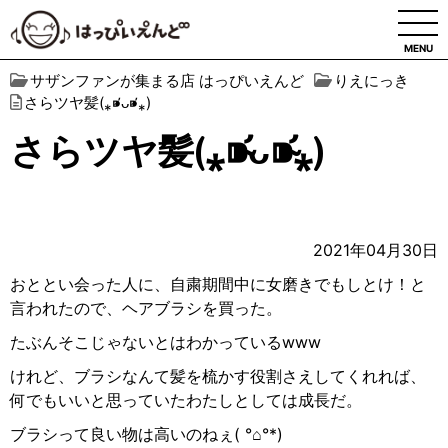
MENU
サザンファンが集まる店 はっぴいえんど
りえにっき
さらツヤ髪(⁎⁍̴̛ᴗ⁍̴̛⁎)
さらツヤ髪(⁎⁍̴̛ᴗ⁍̴̛⁎)
2021年04月30日
おととい会った人に、自粛期間中に女磨きでもしとけ！と
言われたので、ヘアブラシを買った。
たぶんそこじゃないとはわかっている
www
けれど、ブラシなんて髪を梳かす役割さえしてくれれば、
何でもいいと思っていたわたしとしては成長だ。
ブラシって良い物は高いのねぇ
( °
⌂
°*)