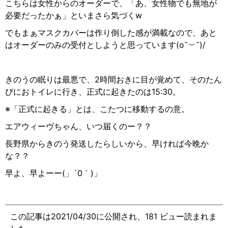
こちらは女性からのオーダーで、「あ、女性物でも無地が
必要だったかぁ」といまさら気づく
w
でもまぁマスクカバーは作り倒した感が満載なので、あと
はオーダーのみの受付としようと思っています
(o˘
︶
˘)/
きのうの眠りは最悪で、
2
時間おきに目が覚めて、そのたん
びにおトイレに行き、正式に起きたのは
15:30
。
※
「正式に起きる」とは、こたつに移動するの意。
エアウィーヴちゃん、いつ届くのー？？
長野県からきのう発送したらしいから、早ければ今晩か
な？？
早よ、早よーー
(
」
´0
｀
)
」
この記事は2021/04/30に公開され、181 ビュー読まれま