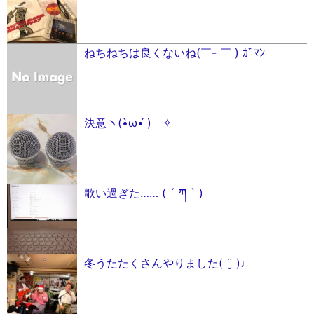
ねちねちは良くないね(￣- ￣ ) ｶﾞﾏﾝ
決意ヽ(•̀ω•́ )ゝ✧
歌い過ぎた…… ( ´ ཀ ` )
冬うたたくさんやりました( ¨̮ )♩