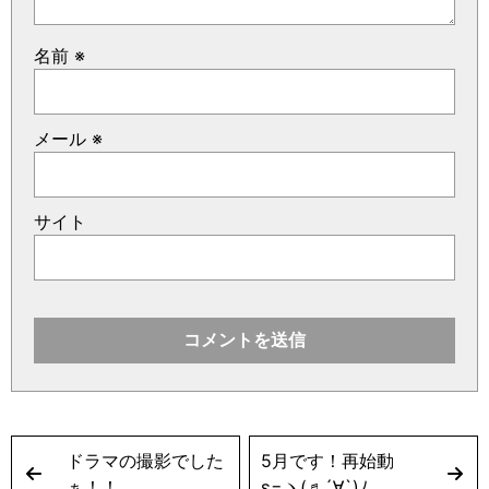
名前
※
メール
※
サイト
ドラマの撮影でした
5月です！再始動
ぁ！！
ε=ヽ(♬´∀`)ﾉ