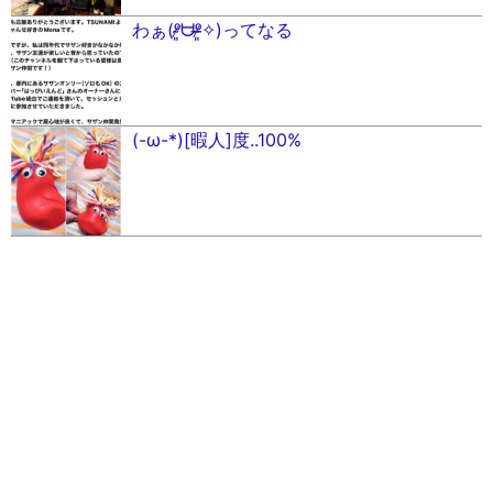
わぁ(ᵒ̴̷͈ᗨᵒ̴̶̷͈✧)ってなる
(-ω-*)[暇人]度..100%