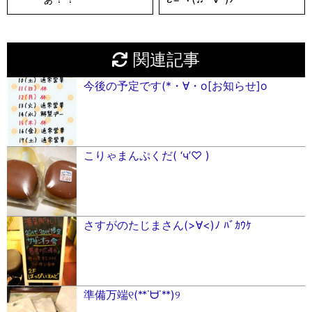
関連記事
今後の予定です(*・∀・o[お知らせ]o
こりゃまんぷくだ( ‘ч’♡ )
さすがのたじまさん(>∀︎<)ﾉ ﾊﾞｶｳｹ
準備万端୧(ᕯ˙ᗨ˙ᕯ)୨