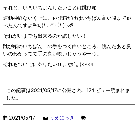
それと、いまいちばんしたいことは跳び箱！！！
運動神経ないくせに、跳び箱だけはいちばん高い段まで跳
べたんですよ
⁽⁽
ଘ
⸜
(*
॑
꒳
॑
* )
⸝
ଓ
⁾⁾
それがいまでも出来るのか試したい！
跳び箱のいちばん上の手をつく白いところ、跳んだあと臭
いのわかってて手の臭い嗅いじゃうやーつ。
それもついでにやりたい
ꉂ
( ,,´
ლ
`,, )<
ब
<
ब
この記事は2021/05/17に公開され、174 ビュー読まれま
した。
2021/05/17
りえにっき