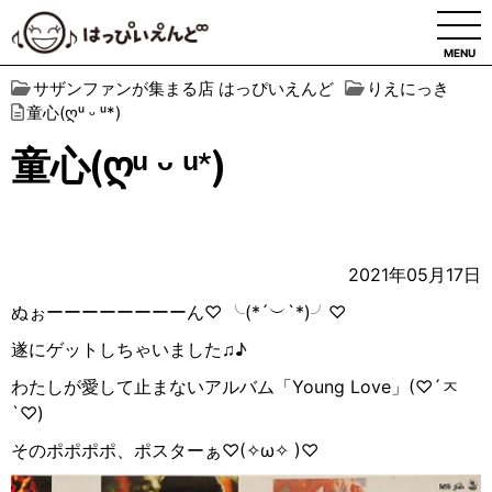
MENU
サザンファンが集まる店 はっぴいえんど
りえにっき
童心(ღᵘ ᵕ ᵘ*)
童心(ღᵘ ᵕ ᵘ*)
2021年05月17日
ぬぉーーーーーーーーん
♡
╰
(*´
︶
`*)
╯
♡
遂にゲットしちゃいました♫♪
わたしが愛して止まないアルバム「
Young Love
」
(♡´
ㅈ
`♡)
そのポポポポ、ポスターぁ
♡(
✧
ω
✧
)♡