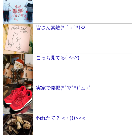
皆さん素敵(* ´ ｪ `*)♡
こっち見てる( ꒪⌓꒪)
実家で発掘(*ﾟ▽ﾟ*)ﾟ.:｡+ﾟ
釣れたて？ <・)))><<