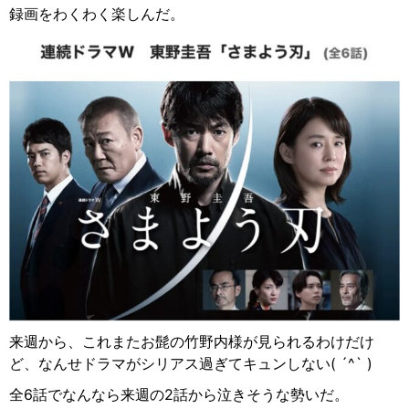
録画をわくわく楽しんだ。
来週から、これまたお髭の竹野内様が見られるわけだけ
ど、なんせドラマがシリアス過ぎてキュンしない
( ´^` )
全
6
話でなんなら来週の
2
話から泣きそうな勢いだ。