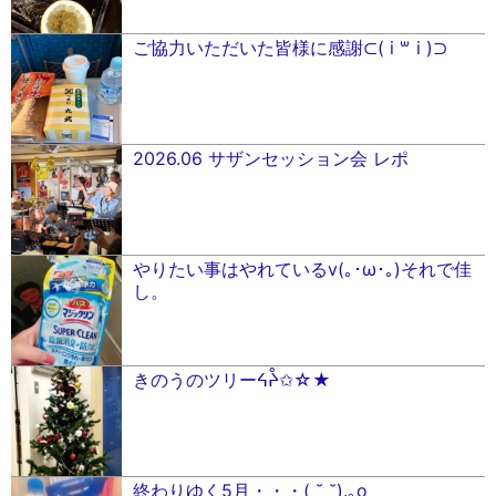
ご協力いただいた皆様に感謝⊂( i ꒳ i )⊃
2026.06 サザンセッション会 レポ
やりたい事はやれているv(｡･ω･｡)それで佳
し。
きのうのツリーᔦᔧ✩☆★
終わりゆく5月・・・( ˘ ˘).｡o