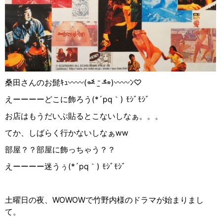
桑田さんのお髭ｷｭ
〰〰
(
⌯
˃̶᷄
⁻̫
˂̶᷄
⌯
)
〰〰
ﾝ
♡
えーーーーどこに飾ろう
(*´pq
｀
)
ﾓｼﾞﾓｼﾞ
お店はもうだいぶ貼るとこないしなぁ。。。
てか、しばらく行かないしなぁ
w‪
w‪
部屋？？部屋に飾っちゃう？？
えーーーー迷うぅ
(*´pq
｀
)
ﾓｼﾞﾓｼﾞ
土曜日の夜、
WOWOW
で竹野内様のドラマが始まりまし
て。