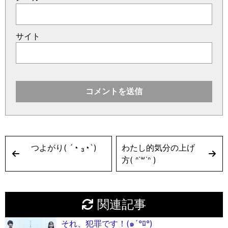
サイト
つよがり( ´◔ ₃◔`)
わたし的気分の上げ
方( ᐢ˙꒳˙ᐢ )
関連記事
それ、犯罪です！(๑´°ﾛ°)