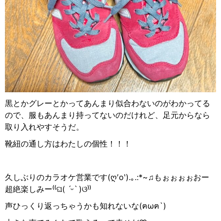
黒とかグレーとかってあんまり似合わないのがわかってる
ので、服もあんまり持ってないのだけれど、足元からなら
取り入れやすそうだ。
靴紐の通し方はわたしの個性！！！
久しぶりのカラオケ営業です
(
ღ
′o
‵
).
｡
.:*~
♫
もぉぉぉぉおー
超絶楽しみー
⁽⁽
ଘ
(
ˊᵕˋ
)
ଓ
⁾⁾
声ひっくり返っちゃうかも知れないな
(
ฅ
ω
ฅ
`)