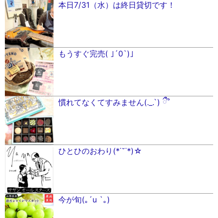
本日7/31（水）は終日貸切です！
もうすぐ完売( ｣´0`)｣
慣れてなくてすみません(._.`) ྀྀ՞
ひとひのおわり(*˙˘˙*)☆
今が旬(｡´u `｡)