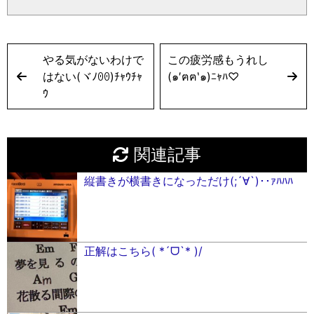
やる気がないわけで
この疲労感もうれし
はない(ヾﾉꏿꏿ)ﾁｬｳﾁｬ
(๑′ฅฅ‵๑)ﾆｬﾊ♡
ｳ
関連記事
縦書きが横書きになっただけ(;´∀︎`)･･ｧﾊﾊﾊ
正解はこちら( *´ᗜ`* )/