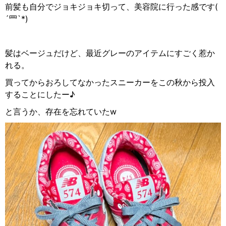
前髪も自分でジョキジョキ切って、美容院に行った感です
(
´
罒
`*)
髪はベージュだけど、最近グレーのアイテムにすごく惹か
れる。
買ってからおろしてなかったスニーカーをこの秋から投入
することにしたー♪
と言うか、存在を忘れていた
w