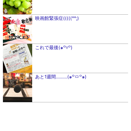
映画館緊張症(((((°°;)
これで最後(๑꒪▿꒪)
あと1週間………(๑꒪ㅁ꒪๑)