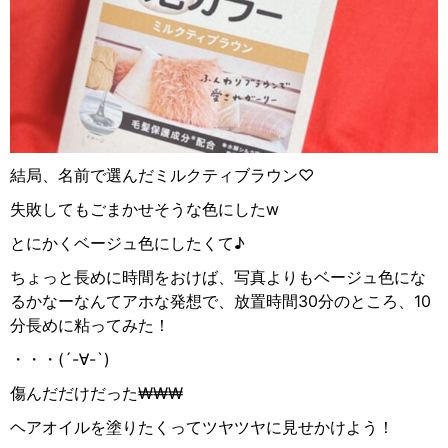
結局、名前で選んだミルクティブラウン
♡
失敗してもごまかせそうな色にした
w
とにかくベージュ色にしたくて♪
ちょっと長めに時間をおけば、写真よりもベージュ色にな
るかなーなんてアホな発想で、放置時間
30
分のところ、
10
分長めに粘ってみた！
・・・
(´-
∀
-`)
傷んだだけだった
₩₩₩
ヘアオイルを塗りたくってツヤツヤに見せかけよう！