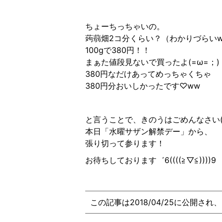
ちょーちっちゃいの。
蒟蒻畑2コ分くらい？（わかりづらい
100gで380円！！
まぁた値段見ないで買ったよ(=ω=；)
380円なだけあってめっちゃくちゃ
380円分おいしかったです♡ww
と言うことで、きのうはごめんなさい(´
本日「水曜サザン解禁デー」から、
張り切って参ります！
お待ちしております゛6((((≧︎▽︎≦︎))))9
この記事は2018/04/25に公開され