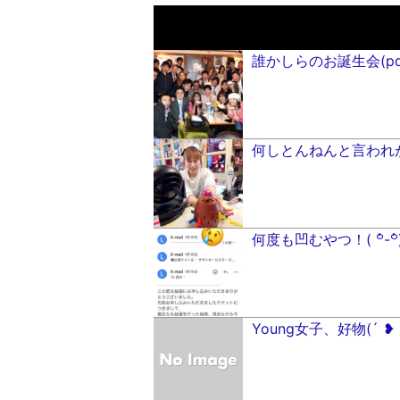
誰かしらのお誕生会(pq´∀︎`)┌
何しとんねんと言われが
何度も凹むやつ！( ꒪່-꒪່
Young女子、好物(´ ❥ 