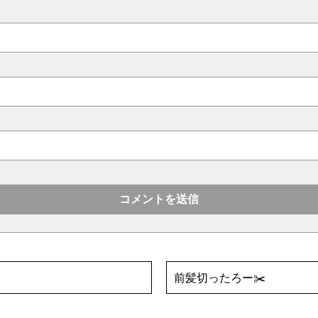
前髪切ったろー✂️