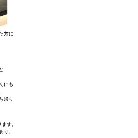
た方に
と
んにも
、
ち帰り
ります。
あり。