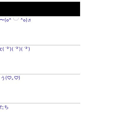
〜(๐^╰╯^๐)♬
)( ˙³˙)( ˙³˙)
(♡︎｡♡︎)
たち