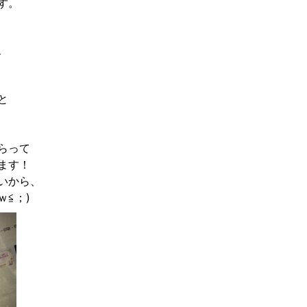
す。
、
と
らって
ます！
いから、
≦︎；)