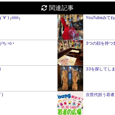
関連記事
︎iiiiii┐︎
YouTubeみてね
ち◔ο◔
3つの顔を持つ女( ˙³˙
)
33を探してしまう
`)
次世代担う若者