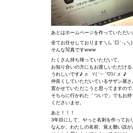
あとはホームページを作っていただい
全てお任せしております＼(｡´□︎`･｡＼)
そんな写真ですwww
たくさん持ち帰っていただいて、
お知り合いの方にもお渡しいただける
うれしいです♪ ♬ ヾ(´︶`♡)ﾉ ♬ ♪
仲良くしていただいているサザン屋さ
置かせていただこうと思ってますので
そちらに行かれた「ついで」でもお持
くださいませ。
あと！！！
3年目にして、やっと名刺を作ってお
なんか、わたしの名前、覚え難い説が