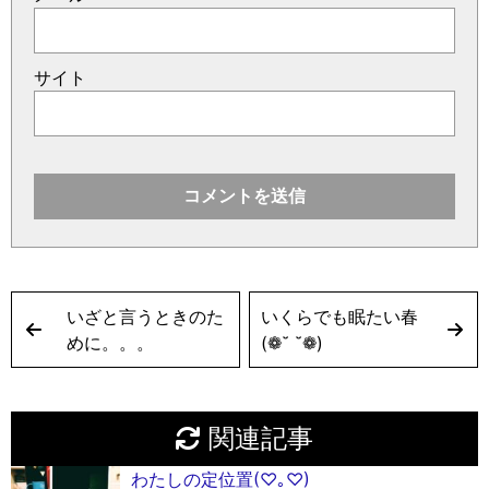
サイト
いざと言うときのた
いくらでも眠たい春
めに。。。
(❁˘ ˘❁)
関連記事
わたしの定位置(♡︎｡♡︎)