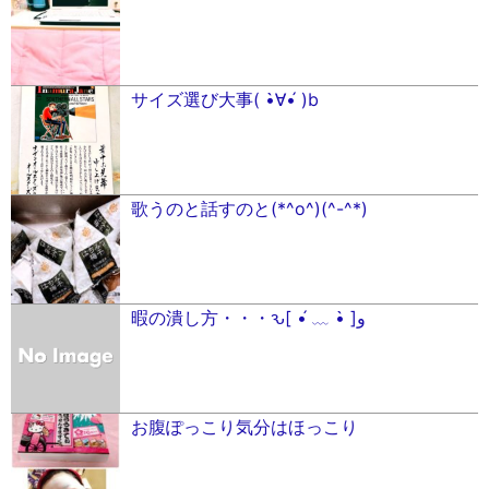
サイズ選び大事( •̀∀•́ )b
歌うのと話すのと(*^o^)(^-^*)
暇の潰し方・・・ԅ[ •́ ﹏ •̀ ]و
お腹ぽっこり気分はほっこり