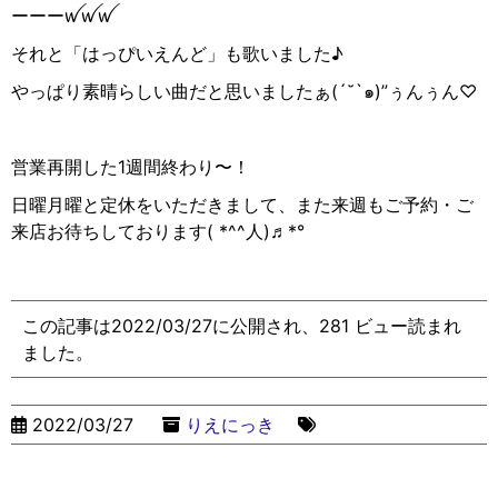
ーーー
ꪝꪝꪝ
それと「はっぴいえんど」も歌いました♪
やっぱり素晴らしい曲だと思いましたぁ
(´˘`
๑
)”
ぅんぅん
♡
営業再開した
1
週間終わり〜！
日曜月曜と定休をいただきまして、また来週もご予約・ご
来店お待ちしております
( *^^
人
)
♬
*°
この記事は2022/03/27に公開され、281 ビュー読まれ
ました。
2022/03/27
りえにっき