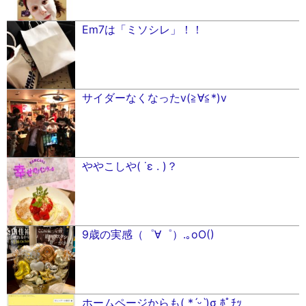
Em7は「ミソシレ」！！
サイダーなくなったv(≧︎∀︎≦︎*)v
ややこしや( ˙ε . )？
9歳の実感（゜∀゜）.｡oO()
ホームページからも( *ˊᵕˋ)σ ﾎﾟﾁｯ