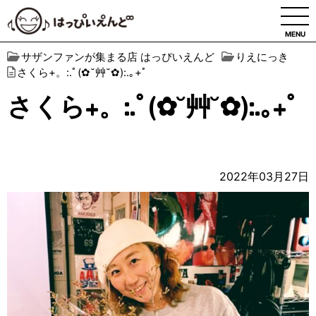
MENU
サザンファンが集まる店 はっぴいえんど
りえにっき
さくら+。:.ﾟ(✿˘艸˘✿):.｡+ﾟ
さくら+。:.ﾟ(✿˘艸˘✿):.｡+ﾟ
2022年03月27日