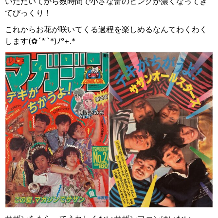
いただいてから数時間で小さな蕾のピンクが濃くなってき
てびっくり！
これからお花が咲いてくる過程を楽しめるなんてわくわく
します
(
✿
´
꒳
`*)
ﾉ
°+.*