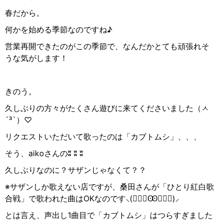
春だから。
何かを始める季節なのですね♪
営業再開できたのがこの季節で、なんだかとても頑張れそ
うな気がします！
きのう。
久しぶりの方々がたくさん遊びに来てくださいました（
ㅅ
´³`
）
♡
リクエストいただいて歌ったのは「カブトムシ」、、、
そう、
aiko
さんの
ʬ ʬ ʬ
久しぶりなのに？サザンじゃなくて？？
※サザンしか歌えない店ですが、桑田さんが「ひとり紅白歌
合戦」で歌われた曲は
OK
なのです
⸜
(
๑
Ꙭ
๑
)
⸝
とは言え、声出し
1
曲目で「カブトムシ」はつらすぎました