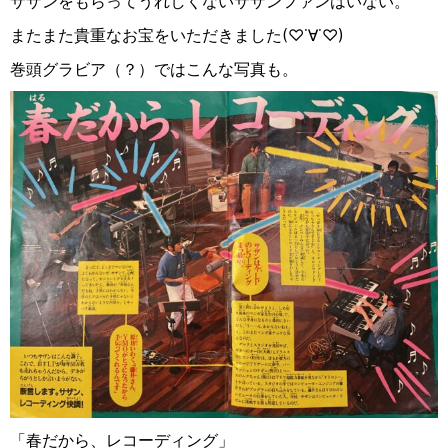
サザンをもらってうれしくないサザンファンはいない。
またまた貴重なお宝をいただきました
(♡˙
∀
˙♡)
巻頭グラビア（？）ではこんな写真も。
「春だから、レコーディング」