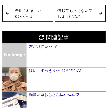
浄化されました
信じてもらえないで
ପ(⑅︎ˊᵕˋ⑅︎)ଓ
しょうけれど。
関連記事
左だけ(*’ω’ﾉﾉﾞ☆︎
はい、すっきり〜ヾ(〃^∇^)ﾉ♪
顔濃い系おじさん(⑉• •⑉)‥♡