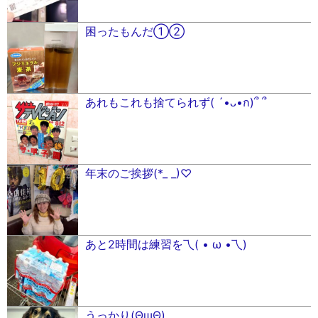
困ったもんだ①②
あれもこれも捨てられず( ´•ᴗ•ก)՞ ՞
年末のご挨拶(*_ _)♡
あと2時間は練習を乁( • ω •乁)
うっかり(ΘшΘ)