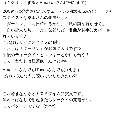
（↑クリックするとAmazonさんに飛びます）
2009年に発売されたスウェーデンの歌姫LISAが歌う、ジャ
ズテイストな桑田さんの楽曲たち♬
「ダーリン」「明日晴れるかな」「風の詩を聴かせて」
「白い恋人たち」「月」などなど、名曲が見事にカバーさ
れています♪
これはほんとにオススメの1枚。
わたしは「ダーリン」がお気に入りです♡
午後のティータイムとクッキーとかにも合う！
って、わたしは紅茶飲まんけどww
AmazonさんでもiTunesさんでも買えます！
ぜひいろんな人に聴いていただきたい♡
これ聴きながらオヤスミタイムに突入です。
流れっぱなしで朝起きたらケータイの充電がない
ってパターンですな…(;^△︎^)