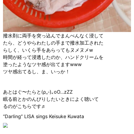
撥水剤に両手を突っ込んでまんべんなく浸して
たら、どうやらわたしの手まで撥水加工された
らしく、いくら手をあらってもヌメヌメw
時間が経って浸透したのか、ハンドクリームを
塗ったようなツヤ感が出てますwww
ツヤ感出てるし、ま、いっか！
あとはぐ〜たらと(ρ_‐)｡oO…zZZ
眠る前とかのんびりしたいときによく聴いて
るのがこちらです♬
“Darling” LISA sings Keisuke Kuwata