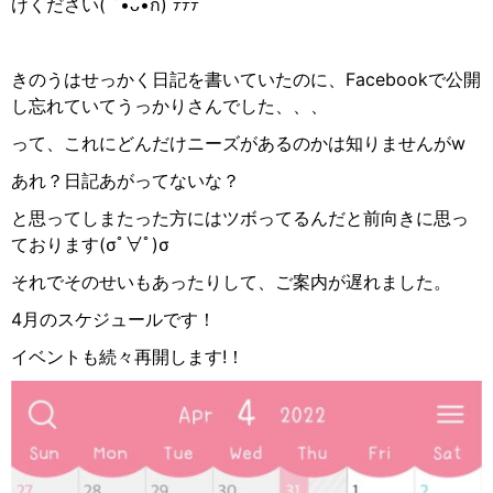
けください
( ´•
ᴗ
•
ก
)
ﾃﾃﾃ
きのうはせっかく日記を書いていたのに、
Facebook
で公開
し忘れていてうっかりさんでした、、、
って、これにどんだけニーズがあるのかは知りませんが
w
あれ？日記あがってないな？
と思ってしまたった方にはツボってるんだと前向きに思っ
ております
(
σﾟ∀ﾟ
)σ
それでそのせいもあったりして、ご案内が遅れました。
4
月のスケジュールです！
イベントも続々再開します
!
！