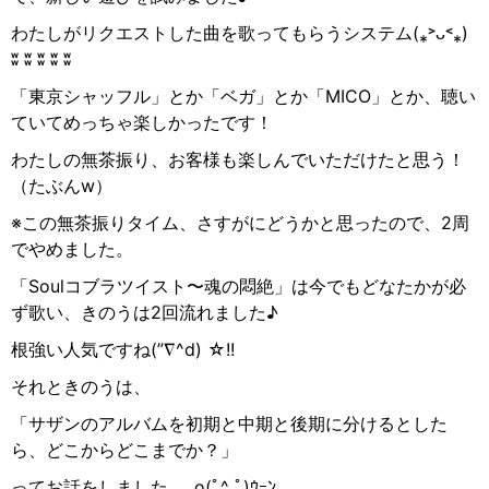
わたしがリクエストした曲を歌ってもらうシステム
(
⁎
˃
ᴗ
˂⁎
)
ʬ ʬ ʬ ʬ ʬ
「東京シャッフル」とか「ベガ」とか「
MICO
」とか、聴い
ていてめっちゃ楽しかったです！
わたしの無茶振り、お客様も楽しんでいただけたと思う！
（たぶん
w
）
※この無茶振りタイム、さすがにどうかと思ったので、
2
周
でやめました。
「
Soul
コブラツイスト〜魂の悶絶」は今でもどなたかが必
ず歌い、きのうは
2
回流れました♪
根強い人気ですね
(”∇^d) ☆!!
それときのうは、
「サザンのアルバムを初期と中期と後期に分けるとした
ら、どこからどこまでか？」
ってお話をしました｡｡｡
o
(ﾟ
^
ﾟ
)
ｳｰﾝ