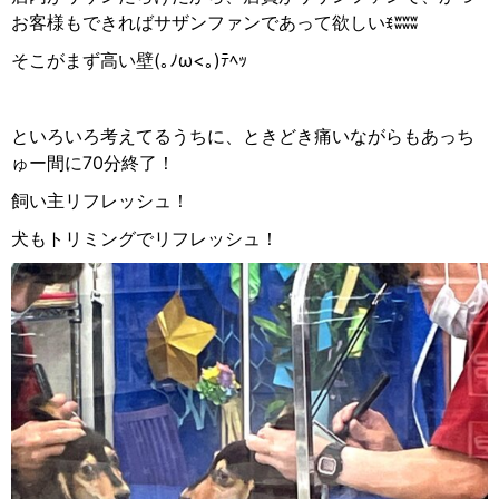
お客様もできればサザンファンであって欲しい
ꉂ
ʬʬʬ
そこがまず高い壁(｡ﾉω<｡)ﾃﾍｯ
といろいろ考えてるうちに、ときどき痛いながらもあっち
ゅー間に
70
分終了！
飼い主リフレッシュ！
犬もトリミングでリフレッシュ！