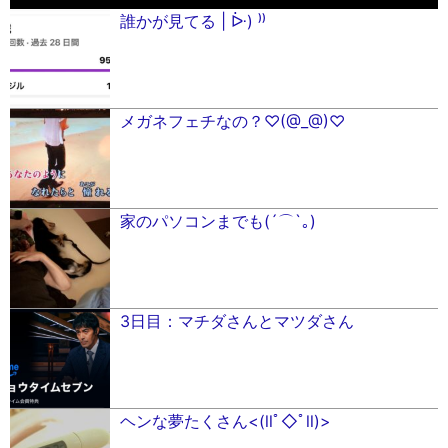
誰かが見てる | ᐕ) ⁾⁾
メガネフェチなの？♡(@_@)♡
家のパソコンまでも(´⌒`｡)
3日目：マチダさんとマツダさん
ヘンな夢たくさん<(llﾟ◇ﾟ︎ll)>