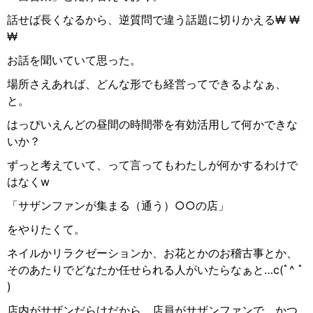
話せば長くなるから、逆質問で違う話題に切りかえる
₩ ₩
₩
お話を聞いていて思った。
場所さえあれば、どんな形でも経営ってできるよなぁ、
と。
はっぴいえんどの昼間の時間帯を有効活用して何かできな
いか？
ずっと考えていて、って言ってもわたしが何かするわけで
はなく
w
「サザンファンが集まる（通う）
○○
の店」
をやりたくて。
ネイルかリラクゼーションか、お花とかのお稽古事とか、
そのあたりでどなたか任せられる人がいたらなぁと
…c
(ﾟ
^
ﾟ
)
店内がサザンだらけだから、店員がサザンファンで、かつ