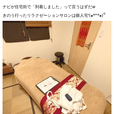
ナビが住宅街で「到着しました」って言うはずだ
w
きのう行ったリラクゼーションサロンは個人宅
ᓫ
(
๑
º
꒳
º
๑
)
ꜝꜝ