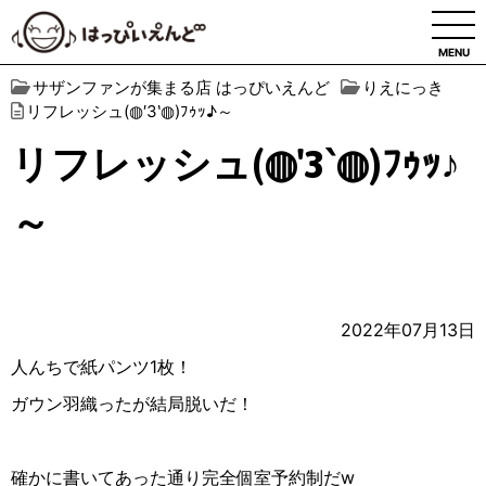
MENU
サザンファンが集まる店 はっぴいえんど
りえにっき
リフレッシュ(◍′3‵◍)ﾌｩｯ♪～
リフレッシュ(◍′3‵◍)ﾌｩｯ♪
～
2022年07月13日
人んちで紙パンツ
1
枚！
ガウン羽織ったが結局脱いだ！
確かに書いてあった通り完全個室予約制だ
w