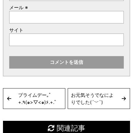
メール
※
サイト
プライムデー｡ﾟ
お元気そうでなによ
+.٩(๑>▽<๑)۶.+.ﾟ
りでした(´﹀`)
関連記事