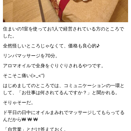
住まいの
1
室を使ってお
1
人で経営されている方のところで
した。
全然怪しいところじゃなくて、価格も良心的♪
リンパマッサージを
70
分。
アロマオイルで全身をぐりぐりされるやつです。
そこそこ痛い
(>_<“)
はじめましてのところでは、コミュニケーションの一環と
して、「お仕事は何されてるんですか？」と聞かれる。
そりゃそーだ。
ド平日の日中にオイルまみれでマッサージしてもらってる
んだから
₩ ₩ ₩
「自営業」とだけ答えておく。