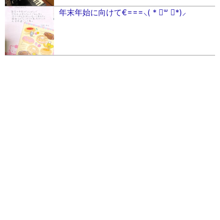
年末年始に向けて€===⸜( * ॑꒳ ॑*)⸝