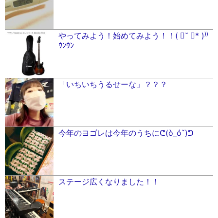
やってみよう！始めてみよう！！( ॑˘ ॑* )⁾⁾
ｳﾝｳﾝ
「いちいちうるせーな」？？？
今年のヨゴレは今年のうちにᕦ(ò_óˇ)ᕤ
ステージ広くなりました！！