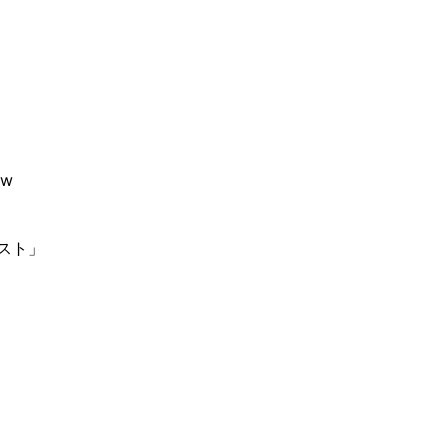
w
スト」