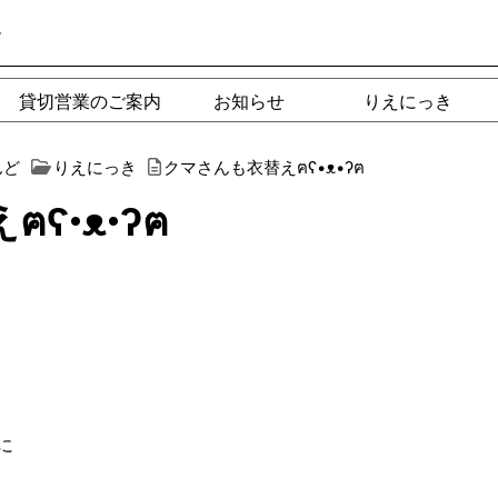
ー
貸切営業のご案内
お知らせ
りえにっき
んど
りえにっき
クマさんも衣替えฅʕ•ᴥ•ʔฅ
ʕ•ᴥ•ʔฅ
に