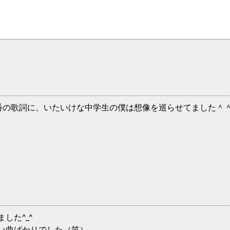
番の歌詞に、いたいけな中学生の僕は想像を巡らせてました＾
した^_^
い曲ばかりでした（笑）