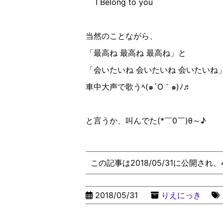
I Belong to you
当然のことながら、
「最高ね 最高ね 最高ね」と
「会いたいね 会いたいね 会いたいね
車中大声で歌うﾍ(๑´O｀๑)ﾉ♬
と言うか、叫んでた(*￣0￣)θ～♪
この記事は2018/05/31に公開され
2018/05/31
りえにっき