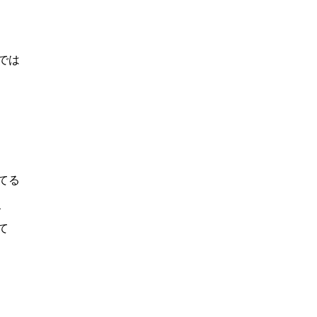
では
てる
、
て