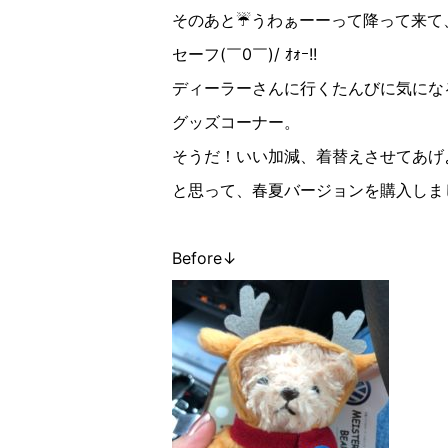
そのあと☔️うわぁーーって降って来て
セーフ(￣0￣)/ ｵｫｰ!!
ディーラーさんに行くたんびに気にな
グッズコーナー。
そうだ！いい加減、着替えさせてあげ
と思って、春夏バージョンを購入しま
Before↓