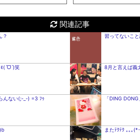
関連記事
ん？
習ってないこと調
ˊᗜˋ)笑
8月と言えば義
(;-_-) =3 ﾌｩ
「DING DO
)b
またﾃｸﾃｸ ｡｡｡