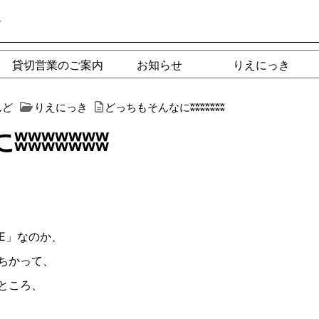
ー
貸切営業のご案内
お知らせ
りえにっき
んど
りえにっき
どっちもそんなにʬʬʬʬʬʬʬ
ʬʬʬʬʬʬ
ADE」なのか、
ちかって、
ところ、