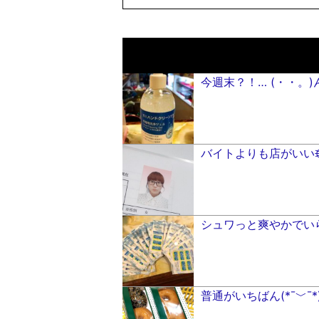
今週末？！… (・・。)
バイトよりも店がいいꉂꉂ(
シュワっと爽やかでいらんない
普通がいちばん(*¯﹀¯*