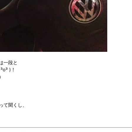
は一段と
³ )！
）
って聞くし、