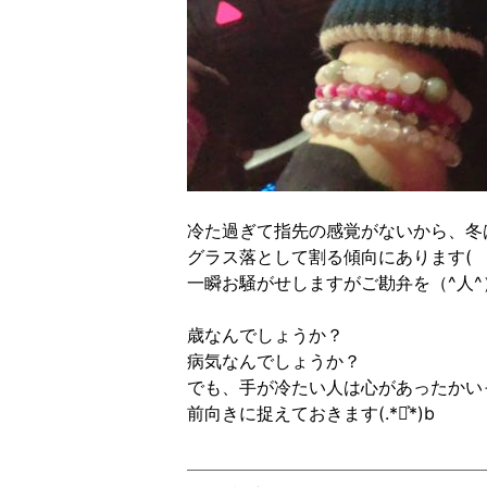
冷た過ぎて指先の感覚がないから、冬
グラス落として割る傾向にあります( ³o
一瞬お騒がせしますがご勘弁を（^人^
歳なんでしょうか？
病気なんでしょうか？
でも、手が冷たい人は心があったかい
前向きに捉えておきます(.*◡͐︎*)b