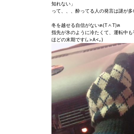
知れない」
って、、、酔ってる人の発言は謎が多
冬を越せる自信がないค(TㅅT)ค
指先が氷のように冷たくて、運転中も
ほどの末期です(｡>A<｡)