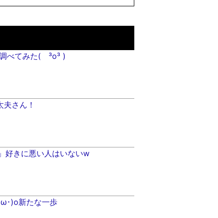
べてみた( ³o³ )
太夫さん！
NG」好きに悪い人はいないw
(*･ω･)o新たな一歩