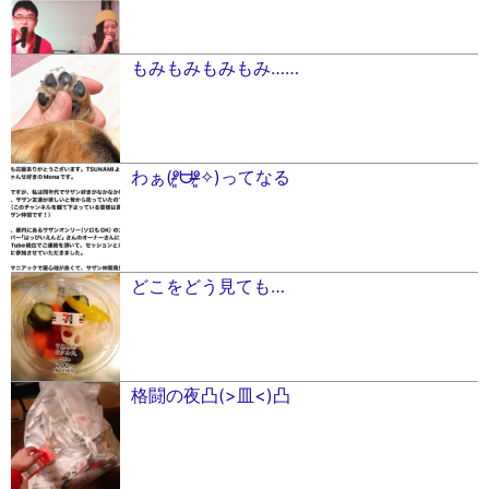
もみもみもみもみ……
わぁ(ᵒ̴̷͈ᗨᵒ̴̶̷͈✧)ってなる
どこをどう見ても…
格闘の夜凸(>皿<)凸