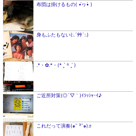
布団は掛けるもの( •́ヮ•̀ )
身もふたもない(:.´艸`:.)
.*・✿.*・(* ˊ͈ ᐞ ˋ͈ )
ご近所対策(◎´▽｀)ｲﾗｯｼｬｰｲ♪
これだって演奏(๑¯ ³¯๑)♬