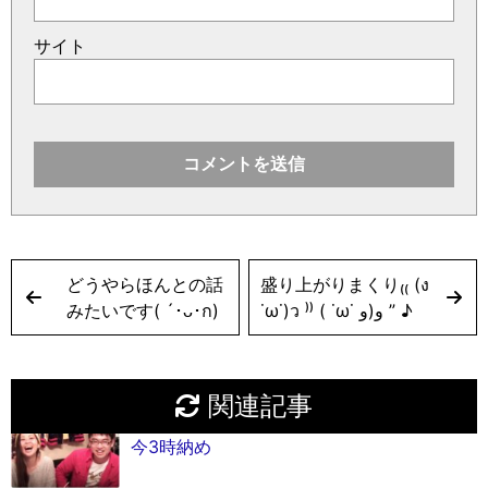
サイト
どうやらほんとの話
盛り上がりまくり₍₍ (ง
みたいです( ´･ᴗ･ก)
˙ω˙)ว ⁾⁾ ( ˙ω˙ و(و ” ♪
関連記事
今3時納め