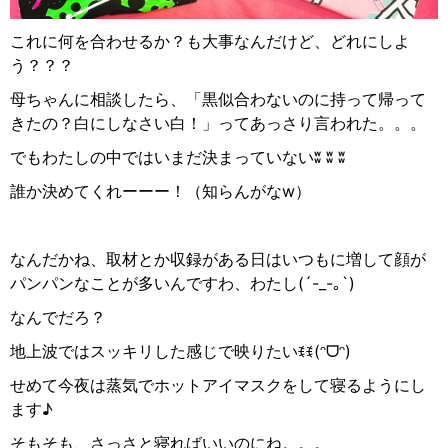
これに何を合わせるか？も大事なんだけど、どれにしよ
う？？？
母ちゃんに相談したら、「黒似合わないのに持って帰って
きたの？白にしなさい白！」ってあっさり言われた。。。
でもわたしの中ではいまだ決まっていない
ʬ ʬ ʬ
誰か決めてくれーーー！（知らんがな
w
）
なんだかね、取材とか収録がある日はいつもに増して顔が
パンパンなことが多いんですわ、わたし
(´-_-
｡
`)
なんでだろ？
地上波ではスッキリした感じで映りたい
ꉂꉂ
(
ᵔ
ᗜ
ᵔ
)
せめて今夜は蒸気でホットアイマスクをして寝るようにし
ます♪
そもそも、さっさと寝ればいいのにね。。。