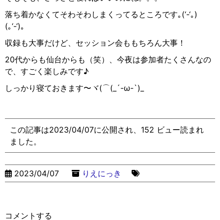
落ち着かなくてそわそわしまくってるところです｡
(‘-‘
｡
)
(
｡
‘-‘)
｡
収録も大事だけど、セッション会ももちろん大事！
20
代からも仙台からも（笑）、今夜は参加者たくさんなの
で、すごく楽しみです♪
しっかり寝ておきます〜ヾ
(
⌒
(_´-ω-`)_
この記事は2023/04/07に公開され、152 ビュー読まれ
ました。
2023/04/07
りえにっき
コメントする