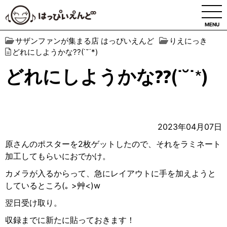
MENU
サザンファンが集まる店 はっぴいえんど
りえにっき
どれにしようかな??(˙˘˙*)
どれにしようかな??(˙˘˙*)
2023年04月07日
原さんのポスターを
2
枚ゲットしたので、それをラミネート
加工してもらいにおでかけ。
カメラが入るからって、急にレイアウトに手を加えようと
しているところ
(
｡
>
艸
<)w
翌日受け取り。
収録までに新たに貼っておきます！