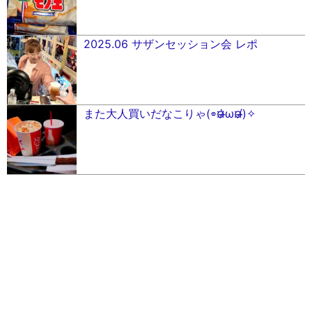
2025.06 サザンセッション会 レポ
また大人買いだなこりゃ(⌯︎¤̴̶̷̀ω¤̴̶̷́)✧︎