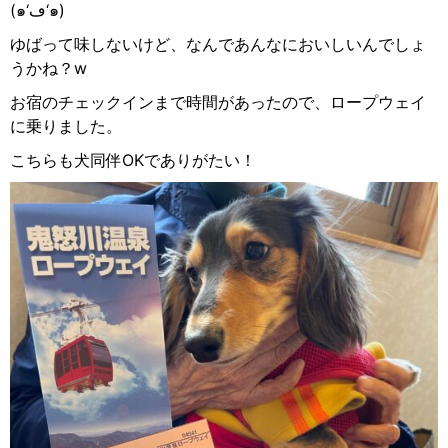
(
๑
‘
ڡ
‘
๑
)
ゆばって味しないけど、なんであんなにおいしいんでしょ
うかね？
w
お宿のチェックインまで時間があったので、ロープウェイ
に乗りました。
こちらも犬同伴
OK
でありがたい！