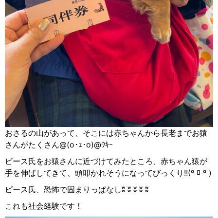
おさるの山があって、そこには赤ちゃんから長老までお猿
さんがたくさん
@(o
･ｪ･
o)@
ｳｷｰ
ピース氏をお猿さんに近づけてみたところ、赤ちゃん猿が
手を伸ばしてきて、頭叩かれそうになってびっく
り
!!(º
ﾛ
º )
ピース氏、恐怖で固まりっぱなし
ʬ ʬ ʬ ʬ ʬ
これも社会経験です！