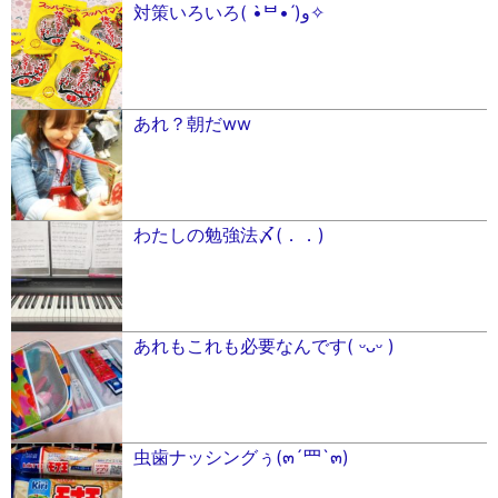
対策いろいろ( •̀ᄇ• ́)ﻭ✧
あれ？朝だww
わたしの勉強法〆(．．)
あれもこれも必要なんです( ᵕᴗᵕ )
虫歯ナッシングぅ(๓´罒`๓)