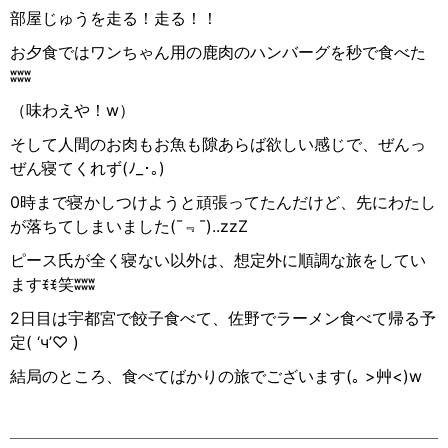
部屋じゅうを走る！走る！！
お夕食ではワンちゃん用の鹿肉のハンバーグを秒で食べた
ʬʬʬ
（味わえや！
w
）
そして人間のお肉もお魚も隙あらば欲しい感じで、ぜんっ
ぜん寝てくれず
(
ﾉ
_
･｡
)
0
時まで寝かしつけようと頑張ってたんだけど、先にわたし
が落ちてしまいました
(¯
﹃
¯)..zzZ
ピース氏が全く寝ない以外は、想定外に順調な旅をしてい
ます
ꉂꉂ
笑
ʬʬʬ
2
日目は宇都宮で餃子食べて、佐野でラーメン食べて帰る予
定
( ‘ч’♡ )
結局のところ、食べてばかりの旅でございます
(
｡
>
艸
<)w