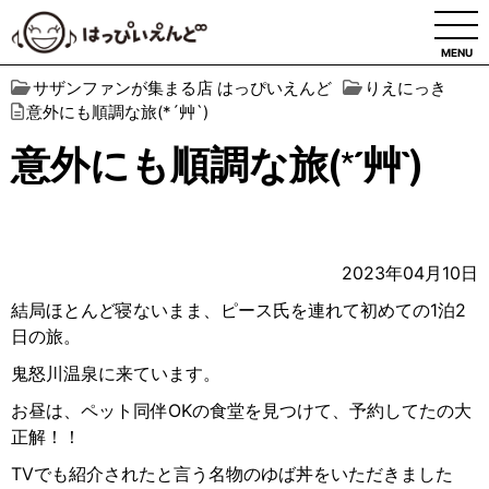
MENU
サザンファンが集まる店 はっぴいえんど
りえにっき
意外にも順調な旅(*´艸`)
意外にも順調な旅(*´艸`)
2023年04月10日
結局ほとんど寝ないまま、ピース氏を連れて初めての
1
泊
2
日の旅。
鬼怒川温泉に来ています。
お昼は、ペット同伴
OK
の食堂を見つけて、予約してたの大
正解！！
TV
でも紹介されたと言う名物のゆば丼をいただきました