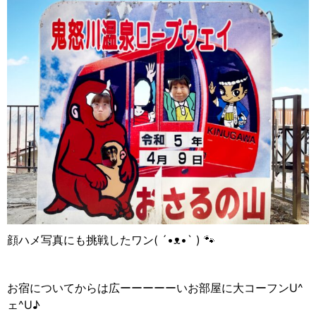
顔ハメ写真にも挑戦したワン
( ´•
ᴥ
•` ) ‎
🐾
お宿についてからは広ーーーーーいお部屋に大コーフン
U^
ェ
^U
♪