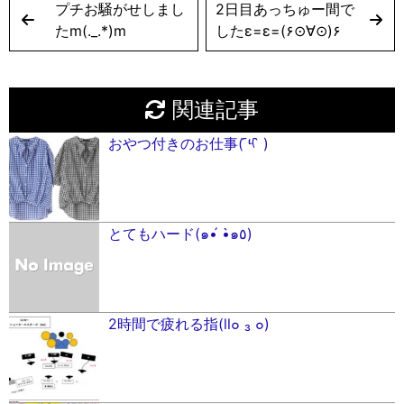
プチお騒がせしまし
2日目あっちゅー間で
たm(._.*)m
したε=ε=(۶⊙∀⊙)۶
関連記事
おやつ付きのお仕事( ᷇༥ ᷆ )
とてもハード(๑•́ •̀๑٥)
2時間で疲れる指(ll๐ ₃ ๐)