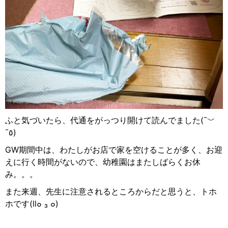
ふと気づいたら、代通をがっつり開けて読んでました
(¯
﹀
¯
٥
)
GW
期間中は、わたしがお店で家を空けることが多く、お迎
えに行く時間がないので、幼稚園はまたしばらくお休
み。。。
また来週、先生に注意されるところからだと思うと、トホ
ホです
(ll
๐
₃
๐
)