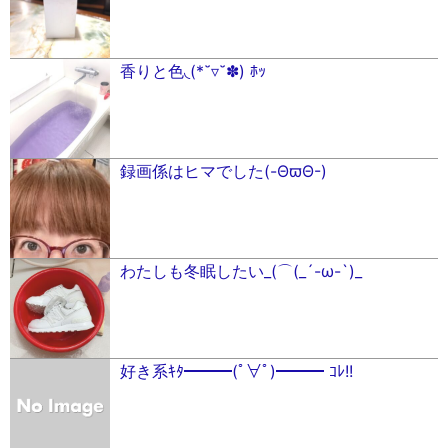
香りと色‪◟(*˘▿˘✽)‬ ﾎｯ
録画係はヒマでした(-ΘϖΘ-)
わたしも冬眠したい_(⌒(_´-ω-`)_
好き系ｷﾀ━━━(ﾟ∀ﾟ)━━━ ｺﾚ!!