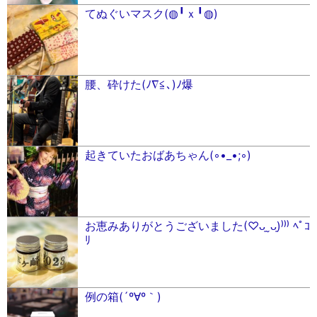
てぬぐいマスク(◍╹ｘ╹◍)
腰、砕けた(ﾉ∇≦､)ﾉ爆
起きていたおばあちゃん(◦︎•_•;◦︎)
お恵みありがとうございました(♡ᴗ͈ˬᴗ͈)⁾⁾⁾ ﾍﾟｺ
ﾘ
例の箱(´º∀º｀)