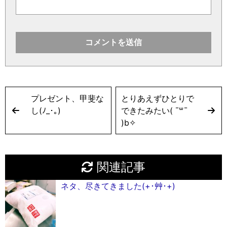
プレゼント、甲斐な
とりあえずひとりで
し(ﾉ_･｡)
できたみたい( ¯꒳¯
)b✧︎
関連記事
ネタ、尽きてきました(+･艸･+)