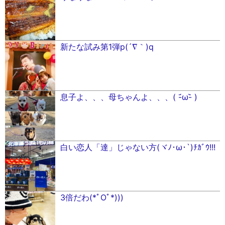
新たな試み第1弾p(´∇︎｀)q
息子よ、、、母ちゃんよ、、、( -᷄ω-᷅ )
白い恋人「達」じゃない方(ヾﾉ･ω･`)ﾁｶﾞｳ!!!
3倍だわ(*ﾟOﾟ*)))