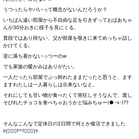
うつったらヤバいって概念がないんだろうか？
いちばん遠い部屋から不自由な足を引きずっておばあちゃ
んが
30
分おきに様子を見にくる。
普段ではあり得ない、父が部屋を覗きに来てめっちゃ話し
かけてくる。
逆に落ち着かないっつーの
w
でも家族の暖かみはありがたい。
一人だったら部屋でぶっ倒れたままだったと思うと、ます
ますわたしは一人暮らしは出来ないなと。
それにしても甘い物が食べたくて発狂しそうなんで、渡し
そびれたチョコを食べちゃおうかと悩みちゅー
(
●︎
･
ч
･
)??
そんなこんなで定休日の
2
日間で何とか復活できました
୧
(
๑
⁼̴̀
꒳
⁼̴́
๑
)
୨