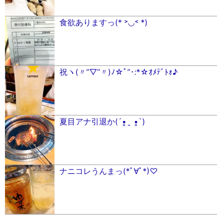
食欲ありますっ(* ˃◡˂ *)
祝ヽ(〃”▽”〃)ﾉ☆ﾟ”･:*☆ｵﾒﾃﾞﾄｫ♪
夏目アナ引退か(´•̥ ̯ •̥`)
ナニコレうんまっ(*ﾟ∀ﾟ︎*)♡