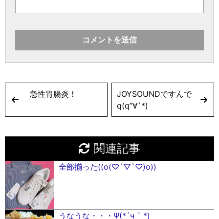
急性胃腸炎！
JOYSOUNDですんで
q(q”∀`*)
関連記事
全部揃った((o(♡´▽`♡)o))
うなうな・・・Ψ(*´ч ` *)