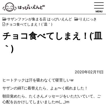
MENU
サザンファンが集まる店 はっぴいえんど
りえにっき
チョコ食べてしまえ！(´皿｀)
チョコ食べてしまえ！(´皿
｀)
2020年02月11日
ヒートテックは汗を吸わなくて寝苦しい
w
サザンの綿
T
に着替えたら、よぉ〜く眠れました！
朝目覚めたら、たくさんメッセージをいただいていて、ご
心配をおかけしてしまいました
m(_ _)m