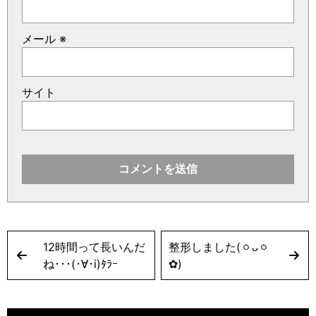
メール
※
サイト
12時間って長いんだ
整形しました(ㆁᴗㆁ
ね･･･(･∀︎･i)ﾀﾗｰ
✿︎)