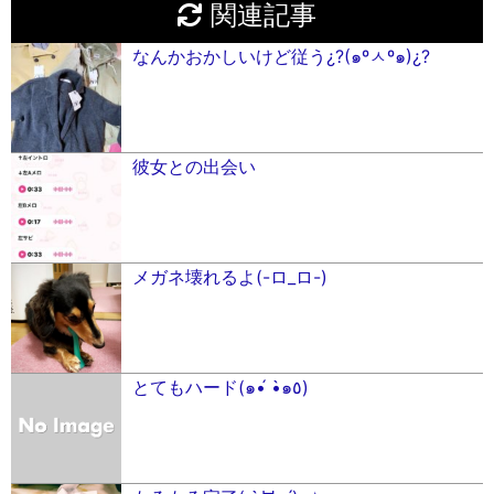
関連記事
なんかおかしいけど従う¿?(๑ºㅅº๑)¿?
彼女との出会い
メガネ壊れるよ(-ロ_ロ-)
とてもハード(๑•́ •̀๑٥)