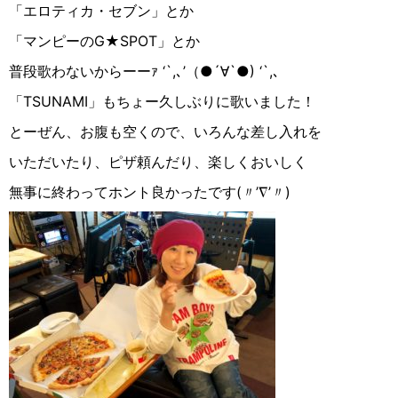
「エロティカ・セブン」とか
「マンピーのG★SPOT」とか
普段歌わないからーーｧ ‘`,､’（●´∀︎`●︎) ‘`,､
「TSUNAMI」もちょー久しぶりに歌いました！
とーぜん、お腹も空くので、いろんな差し入れを
いただいたり、ピザ頼んだり、楽しくおいしく
無事に終わってホント良かったです(〃’∇︎’〃)