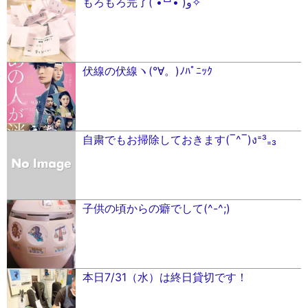
もろもろ完了( •̀ᄇ• ́)ﻭ✧
伏線の伏線ヽ(°∀。)ﾉﾊﾟﾆｯｸ
自粛でもお掃除しておきます(‾^‾)ง⁼³₌₃
子供の頃からの癖でして(^-^;)
本日7/31（水）は終日貸切です！