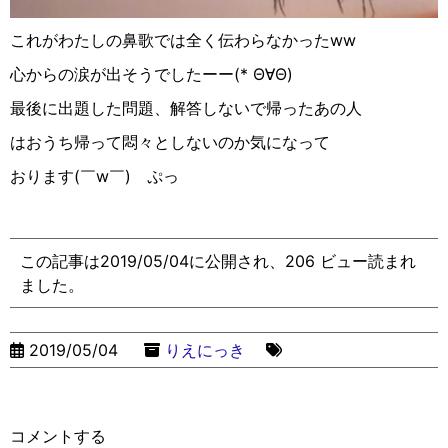
これがわたしの鼻歌では全く伝わらなかった
ww
心からの涙が出そうでしたーー
(
* Θ
∀︎
Θ
)
最後に出題した問題、解答しないで帰ったあの人
はおうち帰って悶々としないのか気になって
おります
(
￣
w
￣
)
ぷっ
この記事は2019/05/04に公開され、206 ビュー読まれ
ました。
2019/05/04
りえにっき
コメントする