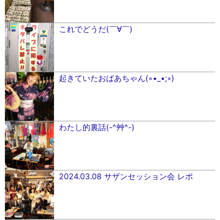
これでどうだ(￣∀￣)
起きていたおばあちゃん(◦︎•_•;◦︎)
わたし的裏話(-^艸^-)
2024.03.08 サザンセッション会 レポ