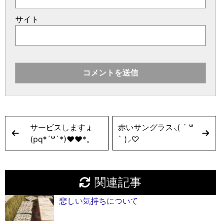
サイト
サービスしますょ
赤いサングラス⸜( ´ ꒳
(pq*´꒳`*)♥︎♥︎*。
` )⸝♡︎
関連記事
悲しい気持ちについて