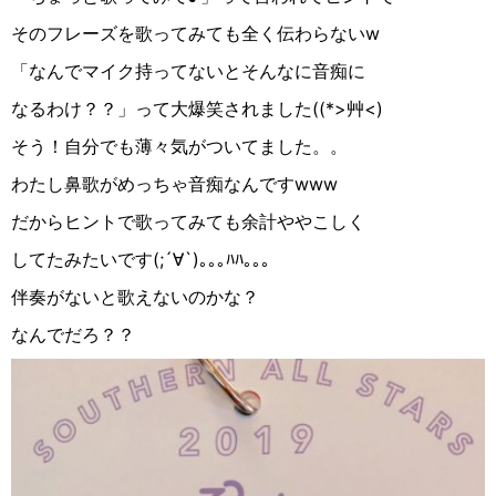
そのフレーズを歌ってみても全く伝わらない
w
「なんでマイク持ってないとそんなに音痴に
なるわけ？？」って大爆笑されました
((
*>
艸
<
)
そう！自分でも薄々気がついてました。。
わたし鼻歌がめっちゃ音痴なんです
www
だからヒントで歌ってみても余計ややこしく
してたみたいです
(;
´
∀︎
`
)
｡｡｡ﾊﾊ｡｡｡
伴奏がないと歌えないのかな？
なんでだろ？？