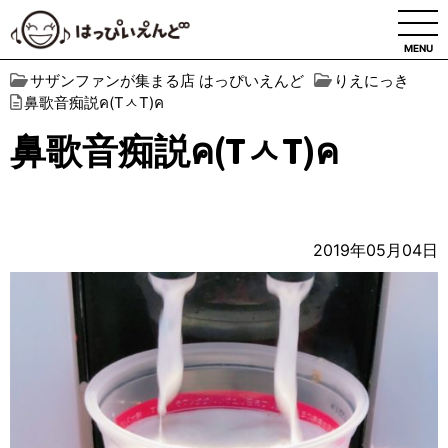
MENU
サザンファンが集まる店 はっぴいえんど
りえにっき
鼻歌音痴説ค(TㅅT)ค
鼻歌音痴説ค(TㅅT)ค
2019年05月04日