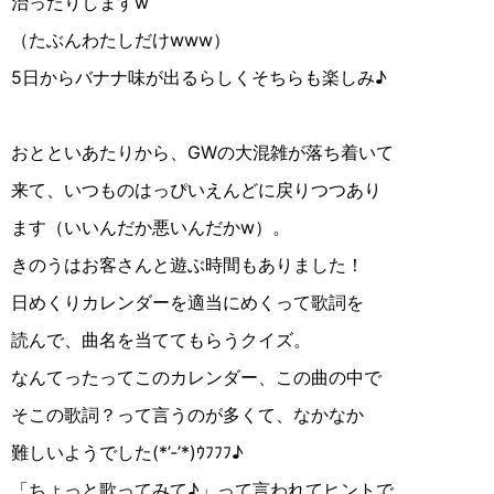
治ったりします
w
（たぶんわたしだけ
www
）
5
日からバナナ味が出るらしくそちらも楽しみ♪
おとといあたりから、
GW
の大混雑が落ち着いて
来て、いつものはっぴいえんどに戻りつつあり
ます（いいんだか悪いんだか
w
）。
きのうはお客さんと遊ぶ時間もありました！
日めくりカレンダーを適当にめくって歌詞を
読んで、曲名を当ててもらうクイズ。
なんてったってこのカレンダー、この曲の中で
そこの歌詞？って言うのが多くて、なかなか
難しいようでした
(
*’‐’*
)
ｳﾌﾌﾌ
♪︎
「ちょっと歌ってみて♪」って言われてヒントで