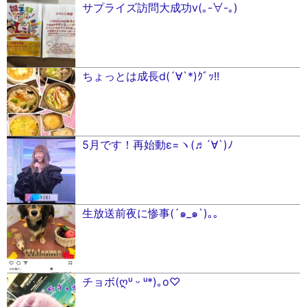
サプライズ訪問大成功v(｡-∀-｡)
ちょっとは成長d(´∀︎`*)ｸﾞｯ!!
5月です！再始動ε=ヽ(♬´∀`)ﾉ
生放送前夜に惨事(´๑_๑`)｡｡
チョボ(ღᵘ ᵕ ᵘ*)｡o♡