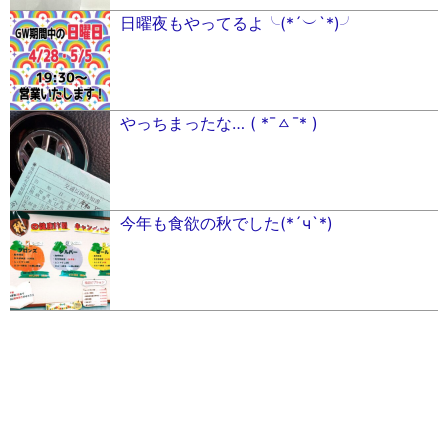
日曜夜もやってるよ╰(*´︶`*)╯
やっちまったな… ( *¯ㅿ¯* )
今年も食欲の秋でした(*´ч`*)