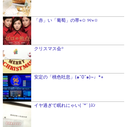
「赤」い「葡萄」の帯⋆✩ ୨୧⋆✩
クリスマス会꙳
安定の「桃色吐息」(๑˘0˘๑)~♩*+
イヤ過ぎて眠れにゃい( ˙꒳​˙ )ｽﾝ