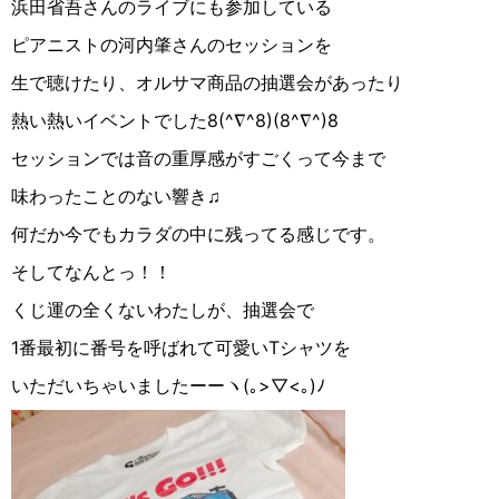
浜田省吾さんのライブにも参加している
ピアニストの河内肇さんのセッションを
生で聴けたり、オルサマ商品の抽選会があったり
熱い熱いイベントでした8(^∇︎^8)(8^∇︎^)8
セッションでは音の重厚感がすごくって今まで
味わったことのない響き♫
何だか今でもカラダの中に残ってる感じです。
そしてなんとっ！！
くじ運の全くないわたしが、抽選会で
1番最初に番号を呼ばれて可愛いTシャツを
いただいちゃいましたーーヽ(｡>▽︎<｡)ﾉ