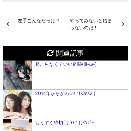
左手こんなだっけ？
やってみないと始ま
らないのだ！
関連記事
起こらなくていい奇跡(lll-ω-)
2014年からかわいい(♡ε♡ )
もうすぐ締切( ｣´0｀)｣ｲｿｹﾞｰ!