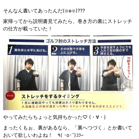
そんなん書いてあったんだ(⊙ө⊙)???
家帰ってから説明書見てみたら、巻き方の裏にストレッチ
の仕方が載っていた！
やってみたらちょっと気持ちかった♡ (
・∀・
)
まったくもぉ、裏があるなら、「裏へつづく」とか書いて
おいて欲しいわよね！
٩
(
･
o
･
˘)
ｺﾗ
–