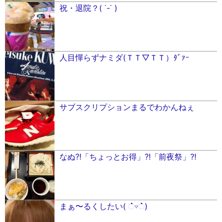
祝・退院？( ˙-˙ )
人目憚らずナミダ(ＴＴ▽ＴＴ）ﾀﾞｧｰ
サブスクリプションまるでわかんねぇ
なぬ?!「ちょっとお得」?!「前夜祭」?!
まぁ〜るくしたい( ்▿்)