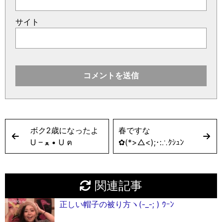
サイト
ボク2歳になったよ
春ですな
U – ﻌ • U ฅ
✿(*>△<);･:∴ｸｼｭﾝ
関連記事
正しい帽子の被り方ヽ(-_-; ) ｳｰﾝ