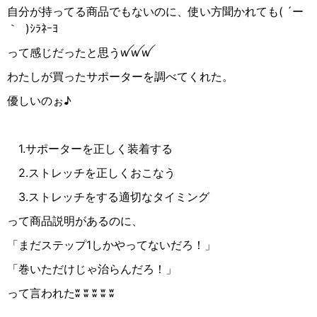
自分が持ってる商品でもないのに、使い方聞かれても( ´
ー
｀
)
ｼﾗﾈｰﾖ
って感じだったと思う
ꪝꪝꪝ
わたしが買ったサポーターを調べてくれた。
優しいのぉ♪
1.サポーターを正しく装着する
2.ストレッチを正しくおこなう
3.ストレッチをする適切なタイミング
って商品説明があるのに、
「まだステップ1しかやってないだろ！」
「巻いただけじゃ治らんだろ！」
って言われたʬ ʬ ʬ ʬ ʬ