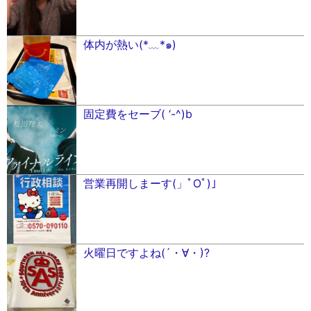
体内が熱い(*﹏*๑)
固定費をセーブ( ‘-^)b
営業再開しまーす(」ﾟOﾟ)」
火曜日ですよね(´・∀・)?