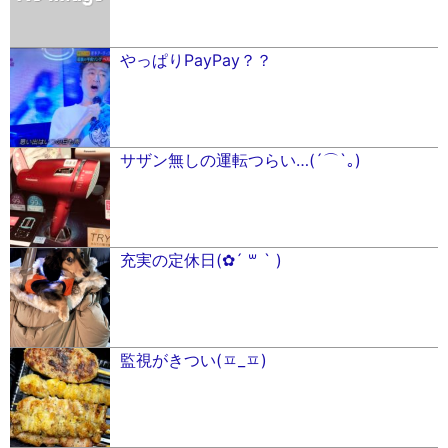
やっぱりPayPay？？
サザン無しの運転つらい…(´⌒︎`｡)
充実の定休日(✿´ ꒳ ` )
監視がきつい(ㅍ_ㅍ)