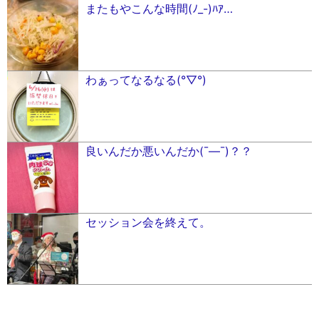
またもやこんな時間(ﾉ_-)ﾊｱ…
わぁってなるなる(°▽°)
良いんだか悪いんだか(¯―¯)？？
セッション会を終えて。