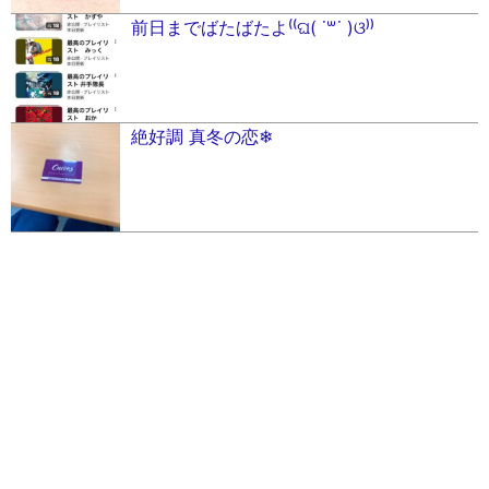
前日までばたばたよ⁽⁽ଘ( ˙꒳​˙ )ଓ⁾⁾
絶好調 真冬の恋❄︎