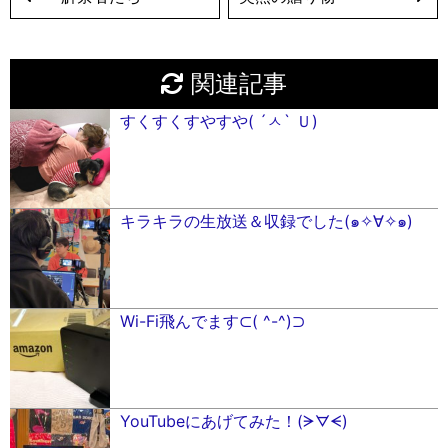
関連記事
すくすくすやすや( ´ㅅ` Ｕ)
キラキラの生放送＆収録でした(๑✧∀✧๑)
Wi-Fi飛んでます⊂︎( ^-^)⊃︎
YouTubeにあげてみた！(ᗒᗊᗕ)