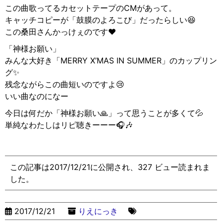
この曲歌ってるカセットテープのCMがあって。
キャッチコピーが「鼓膜のよろこび」だったらしい😆
この桑田さんかっけぇのです❤️
「神様お願い」
みんな大好き「MERRY X’MAS IN SUMMER」のカップリン
グ✨
残念ながらこの曲短いのですよ😢
いい曲なのになー
今日は何だか「神様お願い🙏」って思うことが多くて💦
単純なわたしはリピ聴きーーー🎧🎶
この記事は2017/12/21に公開され、327 ビュー読まれま
した。
2017/12/21
りえにっき