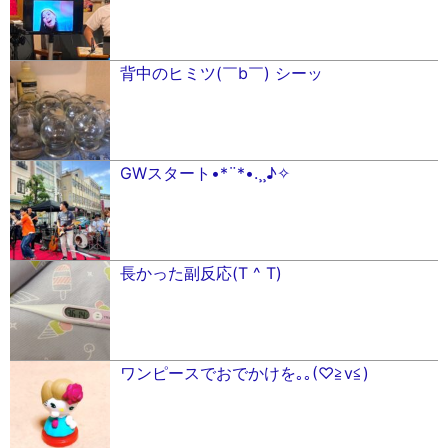
背中のヒミツ(￣b￣) シーッ
GWスタート•*¨*•.¸¸♪✧
長かった副反応(T ^ T)
ワンピースでおでかけを｡｡(♡≧︎v≦︎)