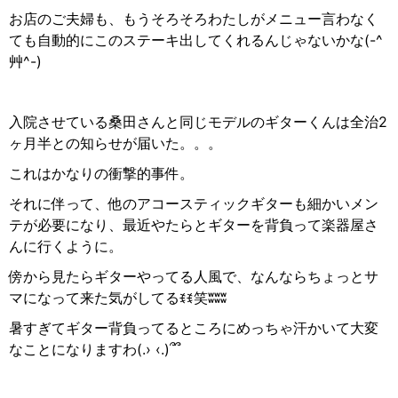
お店のご夫婦も、もうそろそろわたしがメニュー言わなく
ても自動的にこのステーキ出してくれるんじゃないかな(-^
艸
^-)
入院させている桑田さんと同じモデルのギターくんは全治2
ヶ月半との知らせが届いた。。。
これはかなりの衝撃的事件。
それに伴って、他のアコースティックギターも細かいメン
テが必要になり、最近やたらとギターを背負って楽器屋さ
んに行くように。
傍から見たらギターやってる人風で、なんならちょっとサ
マになって来た気がしてるꉂꉂ
笑
ʬʬʬ
暑すぎてギター背負ってるところにめっちゃ汗かいて大変
なことになりますわ(.› ‹.)
՞՞