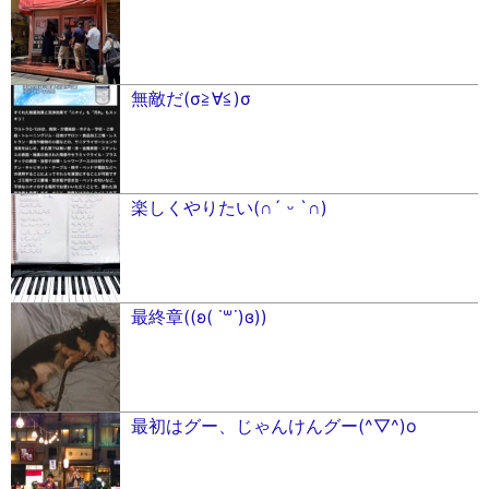
無敵だ(σ≧∀≦)σ
楽しくやりたい(∩´ ᵕ `∩)
最終章((ʚ( ˙꒳​˙)ɞ))
最初はグー、じゃんけんグー(^▽^)o