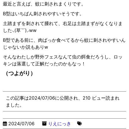
最近と言えば、蚊に刺されまくりです。
B型はいちばん刺されやすいそうです。
土踏まずを刺されて腫れて、右足は土踏まずがなくなりま
した
⸜(
草
˙˘˙)⸝ww
B型である前に、肉ばっか食べてるから蚊に刺されやすいん
じゃないか説もありw
そんなわたしが野外フェスなんて虫の餌食だろうし、ロッ
キンは落選して正解だったのかもなっ！
（つよがり）
この記事は2024/07/06に公開され、210 ビュー読まれ
ました。
2024/07/06
りえにっき