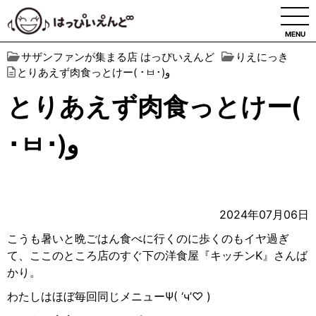
MENU
サザンファンが集まる店 はっぴいえんど
りえにっき
とりあえず肉食っとけー( ･ㅂ･)و
とりあえず肉食っとけー(
･ㅂ･)و
2024年07月06日
こうも暑いと晩ごはん食べに行くのに歩くのもイヤ過ぎ
て、ここのところ店のすぐ下の洋食屋『キッチンK』さんば
かり。
わたしはほぼ毎回同じメニューΨ( ‘ч’♡ )