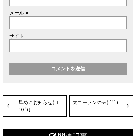
メール
※
サイト
早めにお知らせ( ｣
大コーフンの末( ˙꒫˙ )
´0`)｣