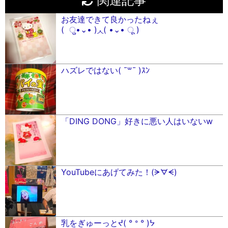
関連記事
お友達できて良かったねぇ
( ु•⌄• )◞◟( •⌄• ू )
ハズレではない( ¯꒳¯ )ｽﾝ
「DING DONG」好きに悪い人はいないw
YouTubeにあげてみた！(ᗒᗊᗕ)
乳をぎゅーっとᔪ( ° ᐤ ° )ᔭ