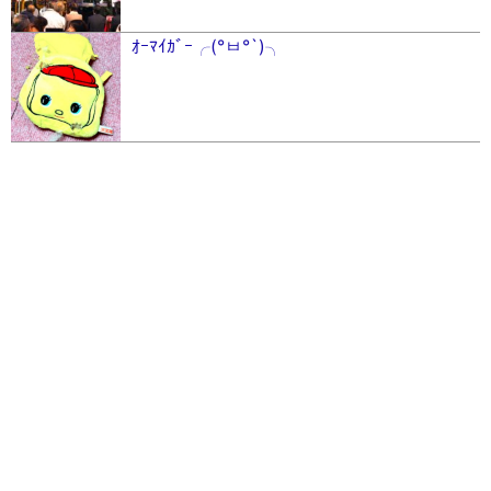
ｵｰﾏｲｶﾞｰ╭(°ㅂ°`)╮