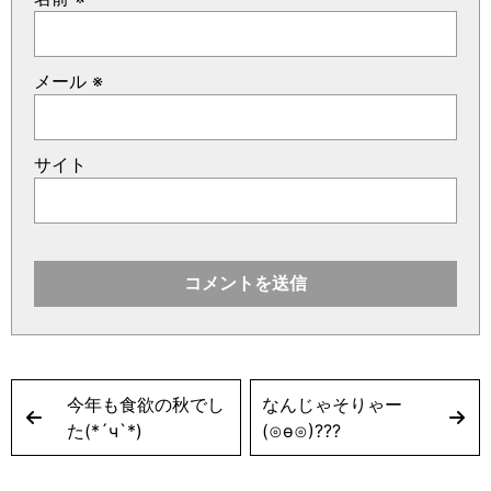
メール
※
サイト
今年も食欲の秋でし
なんじゃそりゃー
た(*´ч`*)
(⊙ө⊙)???