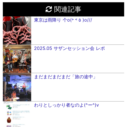
関連記事
東京は雨降り 个o(˃ ˂ ٥ )o///
2025.05 サザンセッション会 レポ
まだまだまだまだ「旅の途中」
わりとしっかり者なのよ(^ー^)v