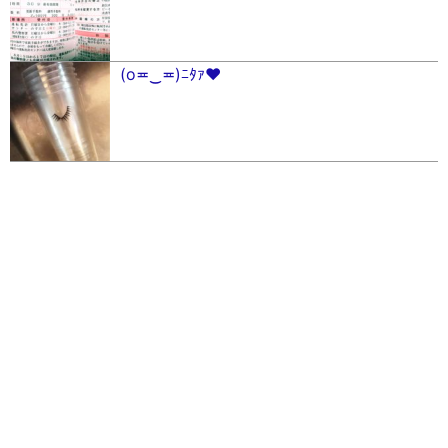
(o≖︎‿≖︎)ﾆﾀｧ♥︎