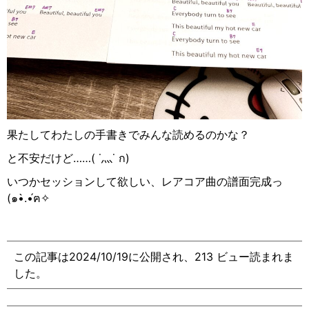
果たしてわたしの手書きでみんな読めるのかな？
と不安だけど……( ˙
灬
˙
ก
)
いつかセッションして欲しい、レアコア曲の譜面完成っ
(
๑
•̀.•́
ฅ
✧
この記事は2024/10/19に公開され、213 ビュー読まれま
した。