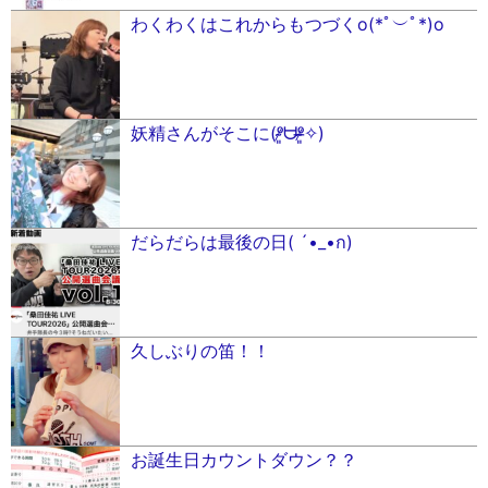
わくわくはこれからもつづくo(*ﾟ︶ﾟ*)o
妖精さんがそこに(ᵒ̴̷͈ᗨᵒ̴̶̷͈✧)
だらだらは最後の日( ´•_•ก)
久しぶりの笛！！
お誕生日カウントダウン？？