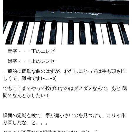
青字・・・下のエレピ
緑字・・・上のシンセ
一般的に簡単な曲のはずが、わたしにとっては手も頭も忙
しくて、難曲です(•
﹏
•
٥
)
でもここまでやって投げ出すのはダメダメなんで、あと1週
間でなんとかしたい！
譜面の定期点検で、字が鬼小さいのを見つけて、こりゃ作
り直しだな、と。。。