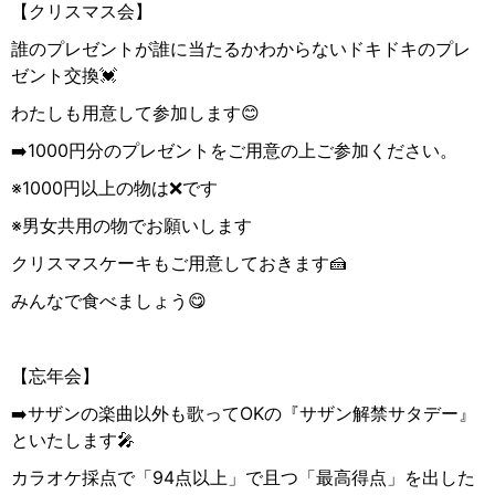
【クリスマス会】
誰のプレゼントが誰に当たるかわからないドキドキのプレ
ゼント交換
💓
わたしも用意して参加します
😊
➡️1000
円分のプレゼントをご用意の上ご参加ください。
※
1000
円以上の物は
❌
です
※男女共用の物でお願いします
クリスマスケーキもご用意しておきます🍰
みんなで食べましょう😋
【忘年会】
➡️サザンの楽曲以外も歌ってOKの『サザン解禁サタデー』
といたします🎤
カラオケ採点で「94点以上」で且つ「最高得点」を出した