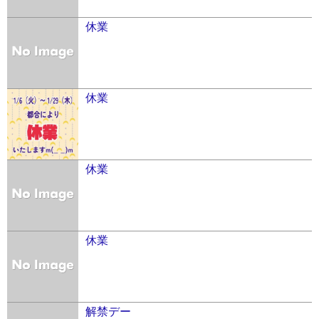
休業
休業
休業
休業
解禁デー