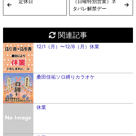
定休日
（日曜特別営業）ネ
タバレ解禁デー
関連記事
12/1（月）〜12/8（月）休業
桑田佳祐ソロ縛りカラオケ
休業