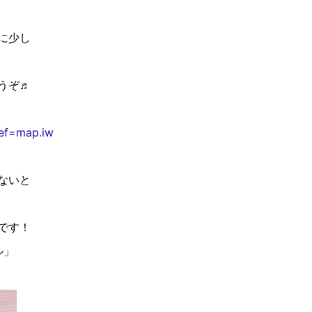
に少し
うぞ♬
ref=map.iw
ないと
です！
ル」