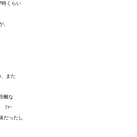
7時くらい
が、
の、また
距離な
ﾌｧｰ
味だったし