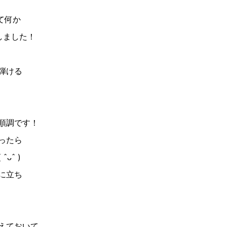
て何か
しました！
弾ける
順調です！
ったら
ᴗˆ )
に立ち
えておいて