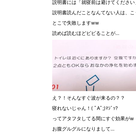
説明書には「就寝前は避けてください
説明書読んだことなんてない人は、こ
とこで失敗しますww
読めば読むほどビビることが…
え？！そんなすぐ波が来るの？？
寝れないじゃん！( ﾟAﾟ;)ﾏｼﾞｯ?
ってアタフタしてる間にすぐ効果がw
お腹グルグルになりまして…