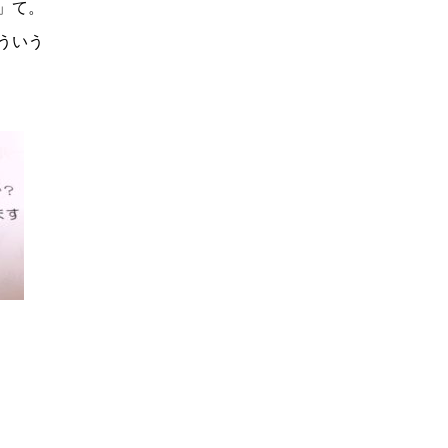
」て。
ういう