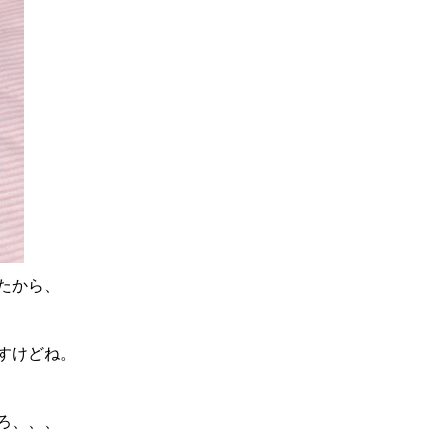
たから、
すけどね。
ろ、、、