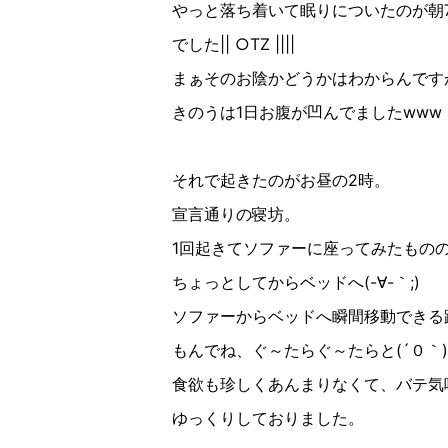
やっと落ち着いて眠りについたのが朝
でした|| ○︎TZ ||||
まぁそのお陰かどうかはわからんです
きのうは1日お腹が凹んでましたwww
それで起きたのがお昼の2時。
宣言通りの寝坊。
1回起きてソファーに座ってみたもの
ちょっとしてからベッドへ(-∀︎-｀;)
ソファーからベッドへ瞬間移動できる
もんでね、ぐ～たらぐ～たらと(´０｀)ゞ
食欲も珍しくあんまりなくて、バテ気
ゆっくりしておりました。