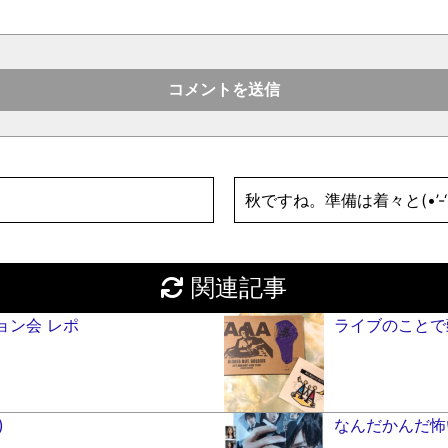
秋ですね。準備は着々と(•’-‘•
関連記事
ション会 レポ
ライブのことで頭い
)
なんだかんだ怖