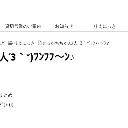
ー
貸切営業のご案内
お知らせ
りえにっき
んど
りえにっき
せっかちちゃん(人´3｀*)ﾌﾝﾌﾌ〜ﾝ♪︎
｀*)ﾌﾝﾌﾌ〜ﾝ♪︎
まとめ
)o)))