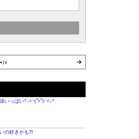
)v
っぱい°˖✧◝(՞▿՞)◜✧˖°
いの好きかも?!