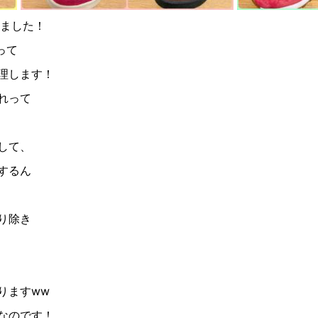
りました！
って
理します！
れって
して、
するん
り除き
りますww
なのです！