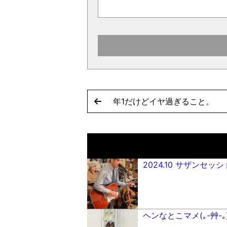
年1だけどイヤ過ぎること。
2024.10 サザンセッ
ヘンなとこマメ(｡-艸-｡