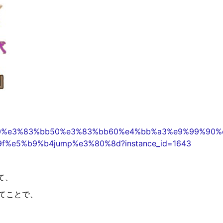
ent/40%e3%83%bb50%e3%83%bb60%e4%bb%a3%e9%99%9
%e5%b9%b4jump%e3%80%8d?instance_id=1643
て、
てことで、