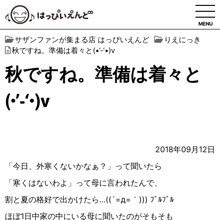
MENU
サザンファンが集まる店 はっぴいえんど
りえにっき
秋ですね。準備は着々と(•’-‘•)v
秋ですね。準備は着々と
(•’-‘•)v
2018年09月12日
「今日、外寒くないかなぁ？」って聞いたら
「寒くはないわよ」って母に言われたんで、
割と夏の格好で出かけたら…((´=д=｀))) ﾌﾞﾙﾌﾞﾙ
ほぼ1日中家の中にいる母に聞いたのがそもそも