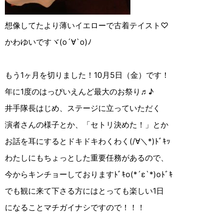
想像してたより薄いイエローで古着テイスト♡
かわゆいですヾ(o´∀︎`o)ﾉ
もう1ヶ月を切りました！10月5日（金）です！
年に1度のはっぴいえんど最大のお祭り♬♪
井手隊長はじめ、ステージに立っていただく
演者さんの様子とか、「セトリ決めた！」とか
お話を耳にするとドキドキわくわく(/∀︎＼*)ﾄﾞｷｯ
わたしにもちょっとした重要任務があるので、
今からキンチョーしておりますﾄﾞｷo(*´ε`*)oﾄﾞｷ
でも観に来て下さる方にはとっても楽しい1日
になることマチガイナシですので！！！