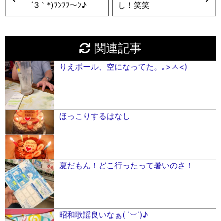
´3｀*)ﾌﾝﾌﾌ〜ﾝ♪︎
し！笑笑
関連記事
りえボール、空になってた。｡>ㅅ<)
ほっこりするはなし
夏だもん！どこ行ったって暑いのさ！
昭和歌謡良いなぁ( ˙︶˙)♪