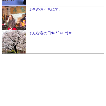
よそのおうちにて。
そんな春の日❀(*´ㅂ`*)❀