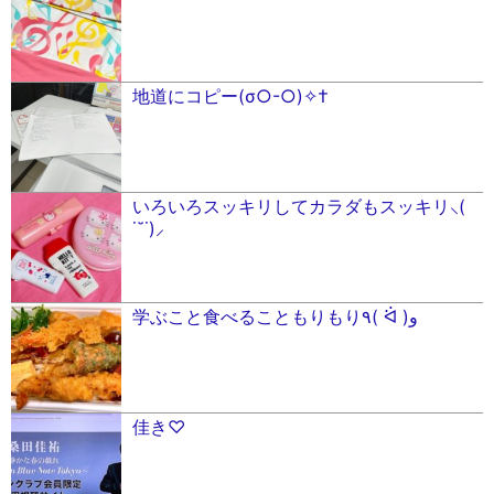
地道にコピー(σ○-○)✧†
いろいろスッキリしてカラダもスッキリ⸜(
˙˘˙)⸝
学ぶこと食べることもりもり٩( ᐛ )و
佳き♡