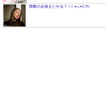
禁断の企画またやる？！( ≖ᴗ≖​)ﾆﾔｯ