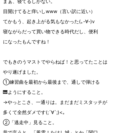
まぁ、寝てるしかない。
目開けてると痒いしwww（言い訳に近い）
てかもう、起き上がる気もなかった(｡-∀︎-)v
寝ながらだって買い物できる時代だし、便利
になったもんですね！
でもきのうマストでやらねば！と思ってたことは
やり遂げました。
①練習曲を最初から最後まで、通しで弾ける
🎹ようにすること。
→やっとこさ、一通りは。まだまだミスタッチが
多くて全然ダメです(;´∀︎`;)<｡
②「逃走中」見ること。
昔で言うと、「風雲！たけし城」とか「関口