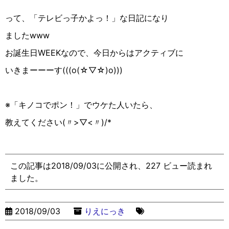
って、「テレビっ子かよっ！」な日記になり
ましたwww
お誕生日WEEKなので、今日からはアクティブに
いきまーーーす(((ο(☆︎▽︎☆︎)ο)))
※「キノコでポン！」でウケた人いたら、
教えてください(〃>▽︎<〃)/*
この記事は2018/09/03に公開され、227 ビュー読まれ
ました。
2018/09/03
りえにっき