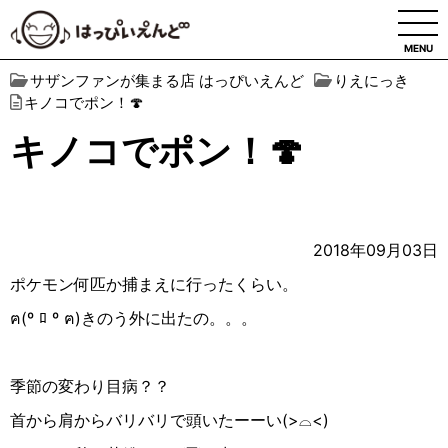
MENU
サザンファンが集まる店 はっぴいえんど
りえにっき
キノコでポン！🍄
キノコでポン！🍄
2018年09月03日
ポケモン何匹か捕まえに行ったくらい。
ฅ(º ﾛ º ฅ)きのう外に出たの。。。
季節の変わり目病？？
首から肩からバリバリで頭いたーーい(>⌓<)