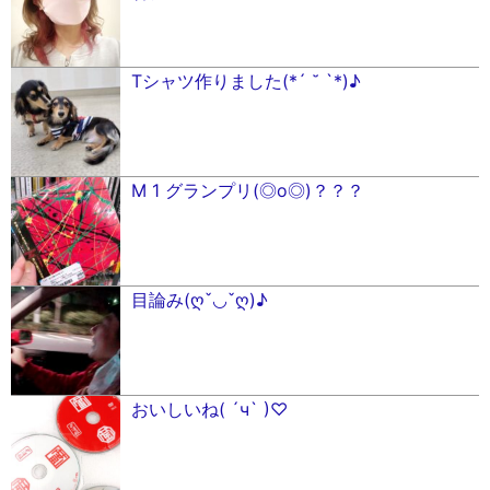
Tシャツ作りました(*´ ˘ `*)♪
M 1 グランプリ(◎︎о◎︎)？？？
目論み(ღˇ◡︎ˇღ)♪
おいしいね( ´ч` )♡