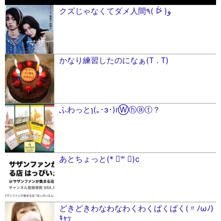
クズじゃなくてダメ人間٩( ᐖ )و
かなり練習したのになぁ(T . T)
ふわっとɿ(｡･ɜ･)ɾⓌⓗⓐⓣ？
あとちょっと(* ॑꒳ ॑)c
どきどきわなわなわくわくばくばく(〃ﾉωﾉ)
ｷｬｯ