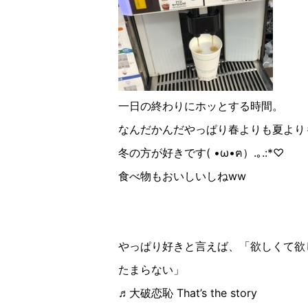
一日の終わりにホッとする時間。
なんだかんだやっぱり春よりも夏より
冬の方が好きです( •ω•ฅ）.｡.:*♡︎
食べ物もおいしいしねww
やっぱり好きと言えば、「欲しくて欲
たまらない」
♬大破恋恥 That’s the story