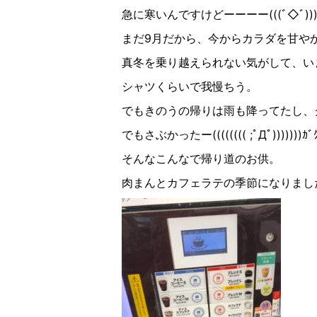
急に寒いんですけどーーーー(((ﾞ◇ﾞ︎)))ｶ
まだ9月だから、今からカラダを甘や
真冬を乗り越えられない気がして、い
シャツくらいで我慢ちう。
でもきのうの帰りは雨も降ってたし、
でもさぶかったー(((((((( ;ﾟДﾟ)))))))ｶﾞ
そんなこんなで帰り道のお供。
肉まんとカフェラテの季節になりまし