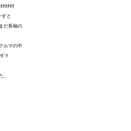
ﾀｶﾀｶﾀ
かすと
まだ長袖の
クルマの中
ｸｶﾞｸ
た。