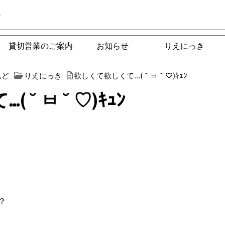
ー
貸切営業のご案内
お知らせ
りえにっき
んど
りえにっき
欲しくて欲しくて…( ˘ ㅂ ˘ ♡)ｷｭﾝ
˘ ㅂ ˘ ♡)ｷｭﾝ
？