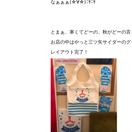
なぁぁぁ(☆︎∀︎☆︎)ﾆﾔﾆﾔ
とまぁ、寒くてどーの、秋がどーの言
お店の中はやっと三ツ矢サイダーのグ
レイアウト完了！