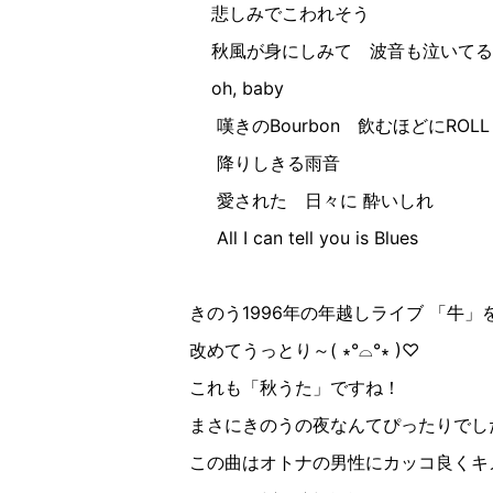
悲しみでこわれそう
秋風が身にしみて 波音も泣いてる
oh, baby
嘆きのBourbon 飲むほどにROLL
降りしきる雨音
愛された 日々に 酔いしれ
All I can tell you is Blues
きのう1996年の年越しライブ 「牛」
改めてうっとり～( ∗︎°⌓︎°∗︎ )♡︎
これも「秋うた」ですね！
まさにきのうの夜なんてぴったりでし
この曲はオトナの男性にカッコ良くキ