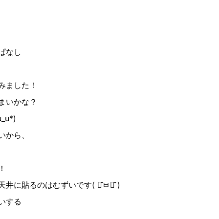
ぱなし
みました！
まいかな？
u*)
いから、
！
貼るのはむずいです( ･᷄ㅂ･᷅ )
いする