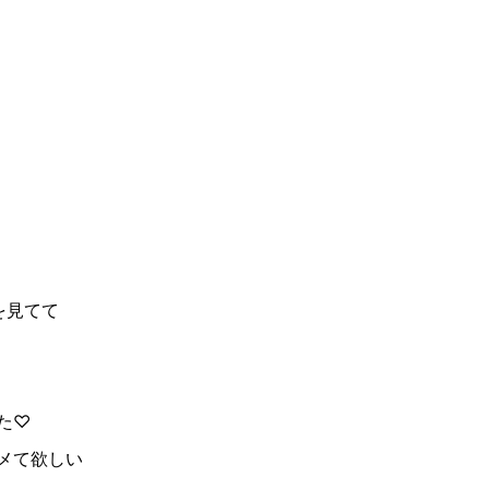
を見てて
た♡
メて欲しい