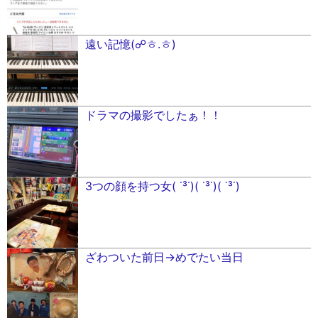
遠い記憶(☍ㅎ.ㅎ)
ドラマの撮影でしたぁ！！
3つの顔を持つ女( ˙³˙)( ˙³˙)( ˙³˙)
ざわついた前日→めでたい当日