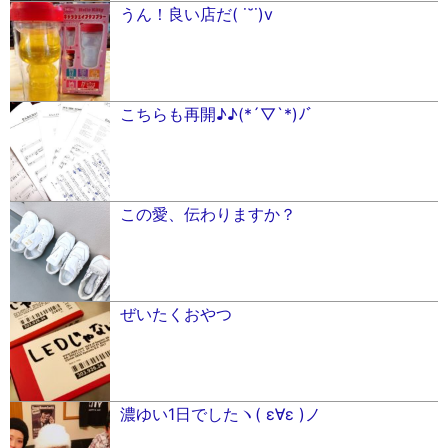
うん！良い店だ( ˙˘˙)v
こちらも再開♪♪(*´▽`*)ﾉﾞ
この愛、伝わりますか？
ぜいたくおやつ
濃ゆい1日でしたヽ( ε∀ε )ノ