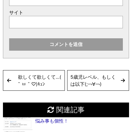
サイト
欲しくて欲しくて…(
5歳児レベル、もしく
˘ ㅂ ˘ ♡)ｷｭﾝ
は以下(;￢∀︎￢)
関連記事
悩み事も個性！