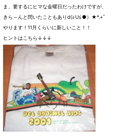
ま、要するにヒマな金曜日だったわけですが、
きら～んと閃いたこともありd(≧︎U≦︎●︎）★︎*.+ﾟ
やります！11月くらいに新しいこと！！
ヒントはこちら↓↓↓