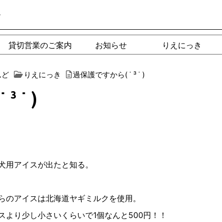
ー
貸切営業のご案内
お知らせ
りえにっき
んど
りえにっき
過保護ですから( ˙ ³ ˙ )
 ˙ )
犬用アイスが出たと知る。
らのアイスは北海道ヤギミルクを使用。
より少し小さいくらいで1個なんと500円！！