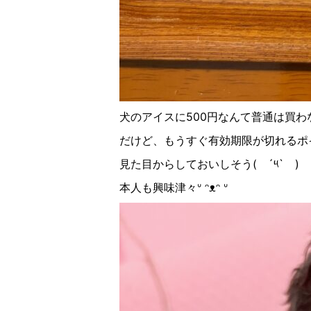
犬のアイスに500円なんて普通は買わ
だけど、もうすぐ有効期限が切れるポイ
見た目からしておいしそう(
´
༥
`
)
本人も興味津々
ᐡ
ᵔᴥᵔ
ᐡ