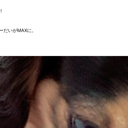
！
ーだいがMAXに。