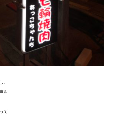
し、
声を
って