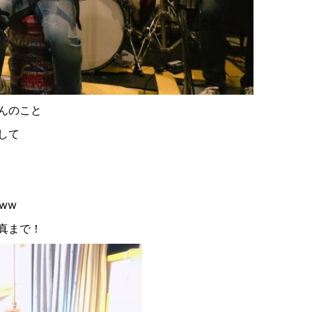
んのこと
して
ww
真まで！