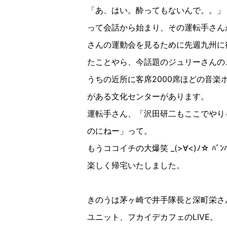
「あ、はい。酔ってもないんで。。」
って会話から始まり、その運転手さん
さんの運動会を見るために先週九州に
たことやら、今話題のジュリーさんの
うちの近所に客席2000席ほどの音楽
がある文化センターがあります。
運転手さん、「沢田研二もここでやり
のにねー」って。
もうココイチの大爆笑 _(>∀︎<)ﾉ☆︎ ﾊﾞﾝﾊ
楽しく帰宅いたしました。
きのうは茅ヶ崎で井手隊長と深町栄さ
ユニット、フカイデカフェのLIVE。