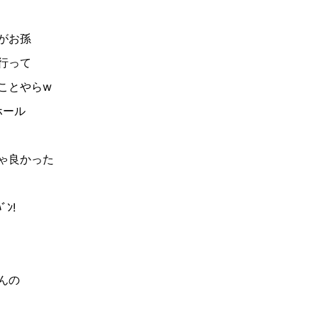
がお孫
行って
ことやらw
ホール
ゃ良かった
ﾞﾝ!
んの