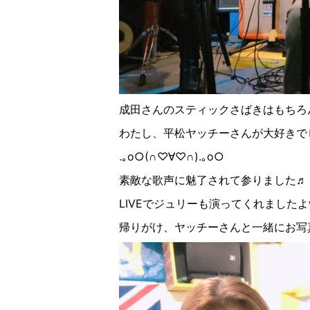
成田さんのスティックさばきはもちろ
わたし、平松ヤッチーさんが大好きで
.｡o○(∩♡∀♡∩).｡o○
素敵な歌声に魅了されて参りました♬
LIVEでジュリーも演ってくれましたよ
帰りがけ、ヤッチーさんと一緒にお写