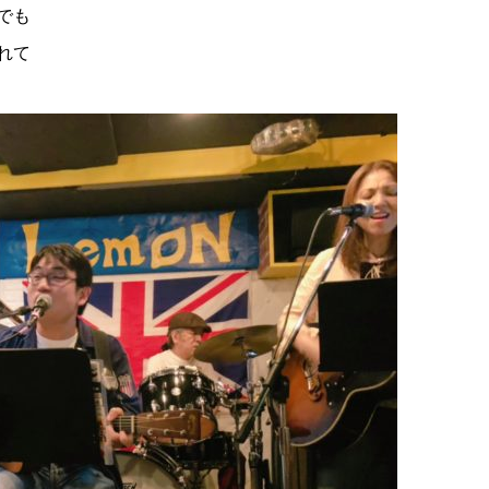
でも
れて