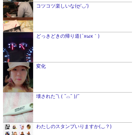
コツコツ楽しいな(ღ′◡︎‵)
どっきどきの帰り道(´xωx｀)
変化
壊された¯\ ( ¯⌓¯ )/¯
わたしのスタンプいりますか(._.？)