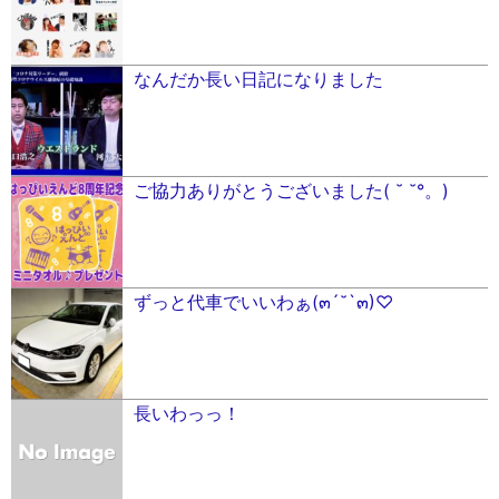
なんだか長い日記になりました
ご協力ありがとうございました( ˘ ˘°。)
ずっと代車でいいわぁ(๓´˘`๓)♡
長いわっっ！