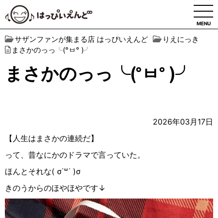
MENU
サザンファンが集まる店 はっぴいえんど
りえにっき
まさかのっっ╰(°ㅂ° )╯
まさかのっっ╰(°ㅂ° )╯
2026年03月17日
【人生はまさかの連続だ】
って、昔なにかのドラマで言っていた。
ほんとそれな( σ˙꒳​˙ )σ
きのうからのほやほやです↓