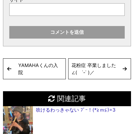
YAMAHAくんの入
花粉症 卒業しました
院
∠( ˙-˙ )／
関連記事
吹けるわっきゃない ﾌﾞｰ！(*≧ｍ≦)=3