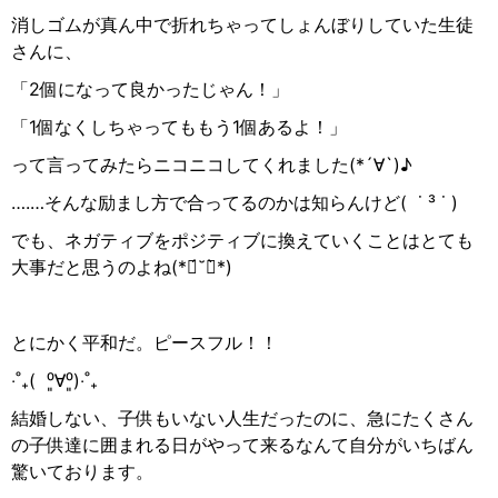
消しゴムが真ん中で折れちゃってしょんぼりしていた生徒
さんに、
「2個になって良かったじゃん！」
「1個なくしちゃってももう1個あるよ！」
って言ってみたらニコニコしてくれました(*´∀`)
♪
….…そんな励まし方で合ってるのかは知らんけど
(
˙ ³ ˙ )
でも、ネガティブをポジティブに換えていくことはとても
大事だと思うのよね(*ฅ́˘ฅ̀*)
とにかく平和だ。ピースフル！！
‧
˚₊(
⁰͈∀⁰͈)
‧
˚₊
結婚しない、子供もいない人生だったのに、急にたくさん
の子供達に囲まれる日がやって来るなんて自分がいちばん
驚いております。