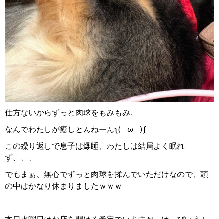
仕方ないからずっと肉球をもみもみ。
なんでわたしが癒しとんねーんʅ(
ｰ́
ω
ｰ̀
)ʃ
この繰り返しで息子は爆睡、わたしは結局よく眠れ
ず、、、
でもまぁ、無心でずっと肉球を揉んでいただけなので、頭
の中はかなり休まりましたｗｗｗ