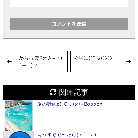
からっぽ ﾌｩｯ♪～ヽ(
公平に(´˘`๑)ｳﾝｳﾝ
´ー｀)ノ
関連記事
旅の計画є(･Θ･｡)э››~Boooon!!
もうすぐぐ〜たら(﹡´ `﹡)