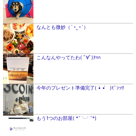
なんとも微妙（´◔︎‸◔︎`）
こんなんやってたわ( ﾟ∀ﾟ)ｱﾊﾊ
今年のプレゼント準備完了( •̀ •́ゞ)ﾋﾞｼｯ!!
もう1つのお部屋( *˘╰╯˘*)