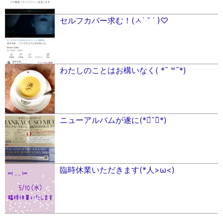
セルフカバー求む！(ㅅ˙ ˘ ˙ )♡
わたしのことはお構いなく( *¯ ꒳¯*)
ニューアルバムが遂に(*ฅ́˘ฅ̀*)
臨時休業いただきます(*人>ω<)