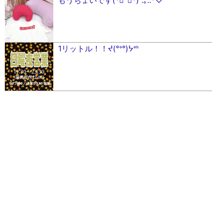
もうちょいです(*ฅ́˘ฅ̀*) .｡.:*♡
1リットル！！ᔪ(°ᐤ°)ᔭᐤᑋ