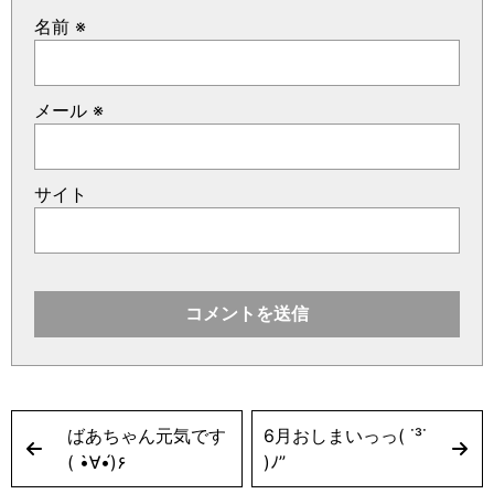
名前
※
メール
※
サイト
ばあちゃん元気です
6月おしまいっっ( ˙³˙
( •̀∀•́)۶
)ﾉ”