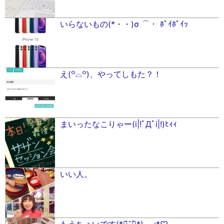
いらないもの(*・・)σ ⌒・ ﾎﾟｲﾎﾟｲｯ
え(꒪⌓꒪)、やってしもた？！
まいったなこりゃー(i|!ﾟДﾟi|!)ﾋｨｨ
いい人。