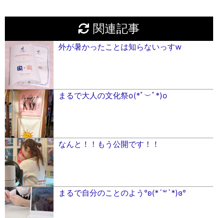
関連記事
外が暑かったことは知らないっすw
まるで大人の文化祭o(*ﾟ︶ﾟ*)o
なんと！！もう公開です！！
まるで自分のことのよう°ʚ(*´꒳`*)ɞ°