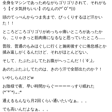
全身をマシンであっためながらゴリゴリされて、それがも
う【イタ気持ちいい】のなんの(
*ﾟOﾟ
*)))
頭のてっぺんからつま先まで、びっくりするほど汗かい
た！！
ところどころゴリゴリがめっちゃ痛いところがあったか
ら、こりゃきっと筋肉痛になるなと思っていたところ……
普段、普通のもみほぐしに行くと施術後すぐに倦怠感とか
揉み返しがくるんだけど、それがほとんどない。
そして、たぷたぷしてたお腹がへっこんだ！( ˙◊˙
◞
)
◞
あのたぷたぷしてたのは、きのう汗で全部出たのか？！
いやしらんけどw
お陰様で夜、早い時間からぐーーーーっすり眠れた
(*˘º˘*).
｡
.:*
通えるもんなら月2回くらい通いたいなぁ。。。
でも高いんだよなぁ。。。