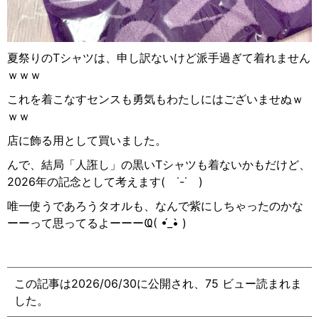
夏祭りのTシャツは、申し訳ないけど派手過ぎて着れませ
ん
ｗｗｗ
これを着こなすセンスも勇気もわたしにはございませぬｗ
ｗｗ
店に飾る用として買いました。
んで、結局「人誑し」の黒いTシャツも着ないかもだけど、
2026年の記念として考えます
(
˙-˙
)
唯一使うであろうタオルも、なんで紫にしちゃったのかな
ーーって思ってるよーーーҨ( •́_•̀ )
この記事は2026/06/30に公開され、75 ビュー読まれま
した。