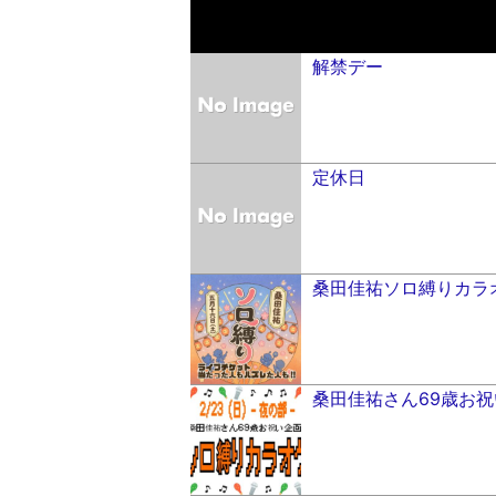
解禁デー
定休日
桑田佳祐ソロ縛りカラ
桑田佳祐さん69歳お