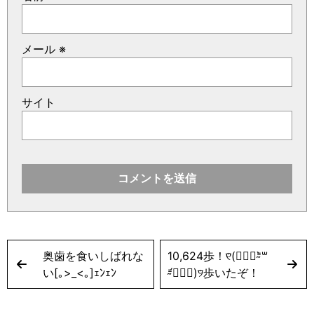
メール
※
サイト
奥歯を食いしばれな
10,624歩！୧⃛(๑⃙⃘⁼̴̀꒳
い[｡>_<｡]ｪﾝｪﾝ
⁼̴́๑⃙⃘)୨⃛歩いたぞ！