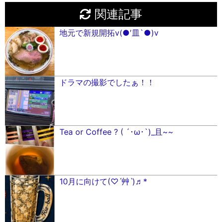
関連記事
地元で新規開拓v(●︎′皿`●︎)v
ドラマの撮影でしたぁ！！
Tea or Coffee ? ( ´･ω･`)_且~~
10月に向けて(♡ˊ艸ˋ)♬*