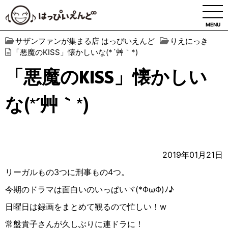
MENU
サザンファンが集まる店 はっぴいえんど
りえにっき
「悪魔のKISS」懐かしいな(*´艸｀*)
「悪魔のKISS」懐かしい
な(*´艸｀*)
2019年01月21日
リーガルもの3つに刑事もの4つ。
今期のドラマは面白いのいっぱいヾ(*ΦωΦ)ﾉ♪
日曜日は録画をまとめて観るので忙しい！w
常盤貴子さんが久しぶりに連ドラに！