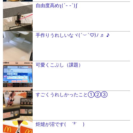
自由度高めʅ(´- -`)ʃ
手作りうれしいなヾ(´︶`♡)ﾉ ♬ ♪
可愛くこぶし（課題）
すごくうれしかったこと①②③
炬燵が沼です( ˙³˙ )