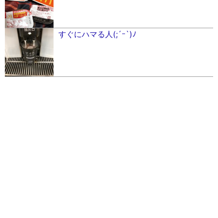
すぐにハマる人(;´ｰ`)ﾉ