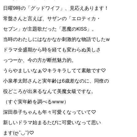
日曜9時の「グッドワイフ」、見応えあります！
常盤さんと言えば、サザンの「エロティカ・
セブン」が主題歌だった「悪魔のKISS」。
当時のわたしにはなかなか刺激的な物語でしたw
ドラマ全盛期から時を経ても変わらぬ美しさ
っつーか、今の方が断然魅力的。
うらやましいなぁ♡キラキラしてて素敵です♡
小泉孝太郎さんと実年齢は6歳差なのに、同僚の
役どころが出来るなんて美魔女級ですな。
（すぐ実年齢を調べるwww）
深田恭子ちゃんも年々可愛くなっていて♡
新しいドラマ始まるたびに可愛いなって思い
ます(ღˇ◡ˇ)♡