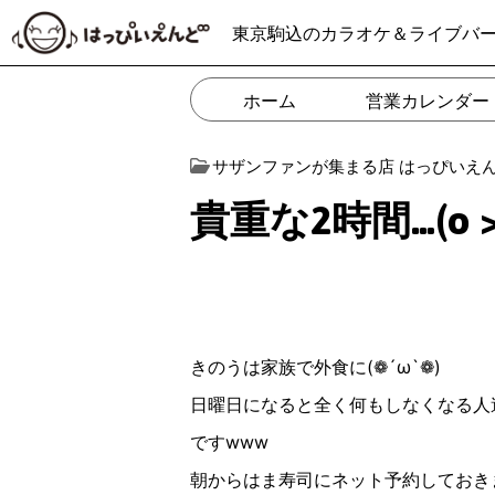
東京駒込のカラオケ＆ライブバ
ホーム
営業カレンダー
サザンファンが集まる店 はっぴいえ
貴重な2時間…(o >
きのうは家族で外食に(❁︎´ω`❁︎)
日曜日になると全く何もしなくなる人
ですwww
朝からはま寿司にネット予約しておき