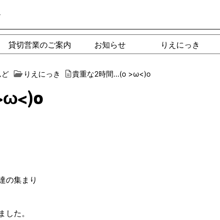
ー
貸切営業のご案内
お知らせ
りえにっき
んど
りえにっき
貴重な2時間…(o >ω<)o
ω<)o
達の集まり
ました。