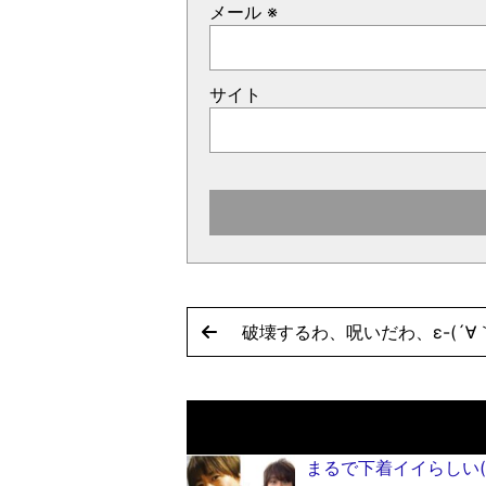
メール
※
サイト
破壊するわ、呪いだわ、ε-(´∀｀;
まるで下着イイらしい(*