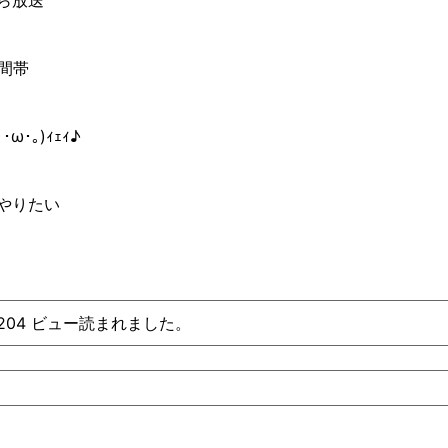
ら放送
時間帯
｡)ｨｪｨ♪︎
やりたい
、204 ビュー読まれました。