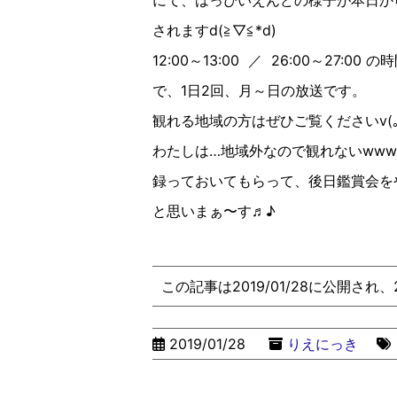
にて、はっぴいえんどの様子が本日か
されますd(≧︎▽︎≦︎*d)
12:00～13:00 ／ 26:00～27:00 の
で、1日2回、月～日の放送です。
観れる地域の方はぜひご覧くださいv(｡･ω･
わたしは…地域外なので観れないwww
録っておいてもらって、後日鑑賞会を
と思いまぁ〜す♬♪
この記事は2019/01/28に公開され
2019/01/28
りえにっき