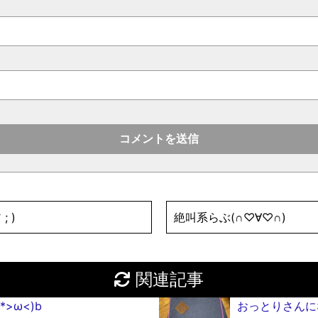
 )
絶叫系らぶ(∩♡∀♡∩)
関連記事
>ω<)b
おっとりさんに