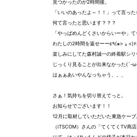
見つかったのが2時間後。
「いいのあったよ～！！」って言った
何て言ったと思います？？？
「やっぱめんどくさいからいーや」て
わたしの2時間を返せーーε٩(๑> ₃ <)
楽しみにしてた森村誠一の終着駅シリ
じっくり見ることが出来なかった(´-ω-
はぁぁあいやんなっちゃう、、、
さぁ！気持ちを切り替えてっと。
お知らせでございます！！
12月に取材していただいた東急ケーブ
（iTSCOM）さんの「てくてくTV商