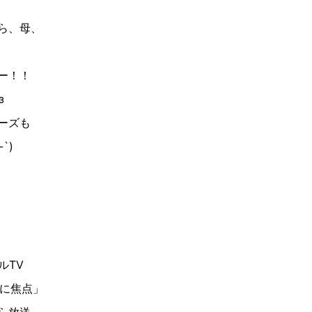
ら、母、
ー！！
۶з
ーズも
`)
ルTV
店に焦点」