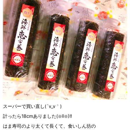
スーパーで買い直し(´v_v｀)
計ったら18cmありました(⊙︎ﾛ⊙︎)!!
はま寿司のより太くて長くて、食いしん坊の