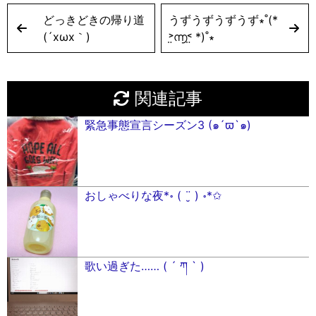
どっきどきの帰り道
うずうずうずうず∗︎˚(*
(´xωx｀)
˃̤൬˂̤ *)˚∗︎
関連記事
緊急事態宣言シーズン3 (๑´ϖ`๑)
おしゃべりな夜*॰ ( ¨̮ ) ॰*✩
歌い過ぎた…… ( ´ ཀ ` )