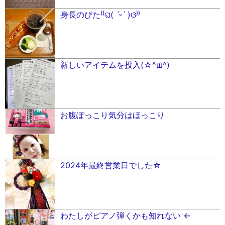
身長のびた⁽⁽ଘ( ˊᵕˋ )ଓ⁾⁾
新しいアイテムを投入(☆^ш^)
お腹ぽっこり気分はほっこり
2024年最終営業日でした☆
わたしがピアノ弾くかも知れない ←