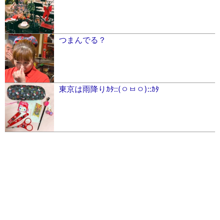
つまんでる？
東京は雨降りｶﾀ::(ㅇㅂㅇ)::ｶﾀ