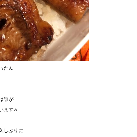
ったん
は誰が
います
w
久しぶりに