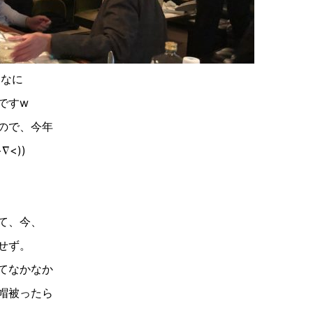
んなに
です
w
ので、今年
>
∇︎
<
))
て、今、
せず。
てなかなか
帽被ったら