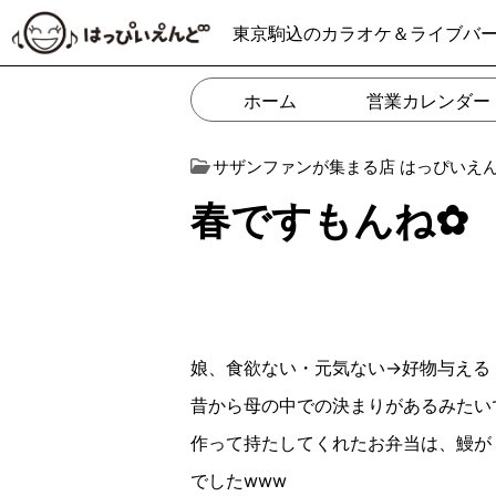
東京駒込のカラオケ＆ライブバ
ホーム
営業カレンダー
サザンファンが集まる店 はっぴいえ
春ですもんね✿︎
娘、食欲ない・元気ない
→
好物与え
昔から母の中での決まりがあるみたい
作って
持たしてくれたお弁当は、鰻が
でした
www