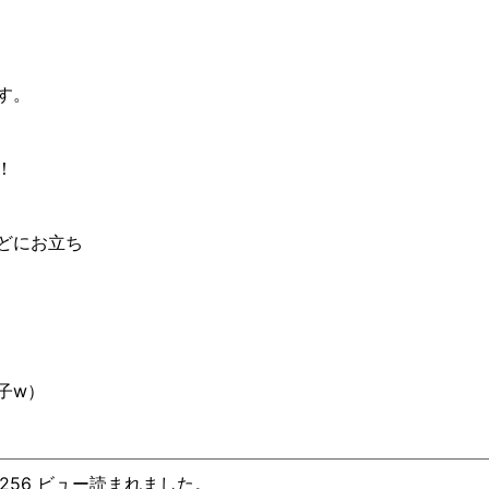
）
す。
！
どにお立ち
子
w
）
、256 ビュー読まれました。