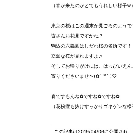
（春が来たのがとてもうれしい様子
w
東京の桜はこの週末が見ごろのようで
皆さんお花見ですかね？
駒込の六義園はしだれ桜の名所です！
立派な桜が見れますよ♬
そしてお帰りがけには、はっぴいえん
寄り
くださいませ〜
(
✿︎
´
꒳
`
)
♡︎
春ですもんね
✿︎ですね✿︎ですね✿︎
（花粉症も抜けすっかりゴキゲンな様
この記事は2019/04/06に公開され