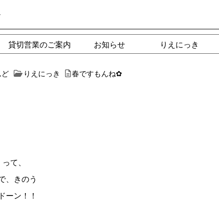
ー
貸切営業のご案内
お知らせ
りえにっき
んど
りえにっき
春ですもんね✿︎
る
って、
で、きのう
ドーン！！