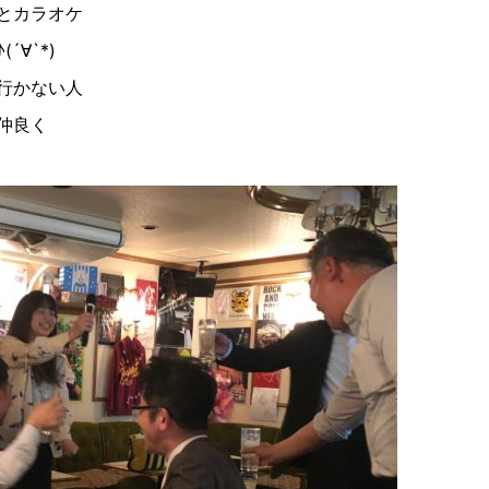
とカラオケ
♪
(
´
∀︎
`*
)
行かない人
仲良く