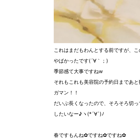
これはまだもわんとする前ですが、こ
やばかったです
(
´
∀︎｀；
)
季節感て大事ですね
w
それもこれも美容院の予約日まであと
ガマン！！
だいぶ長くなったので、そろそろ切っ
したいなー
♪︎
ヽ
(
*´
∀︎
`
)
ﾉ
春ですもんね
✿︎ですね✿︎ですね✿︎