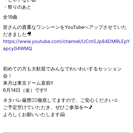
・祭りのあと
全19曲
皆さんの貴重なワンシーンをYouTubeへアップさせていた
だきました🎥
https://www.youtube.com/channel/UCm5Jp84DMRLEpY
apcy04WMQ
初めての方も大歓迎でみんなでわいわいするセッション
会！
来月は東京ドーム直前‼️
6月14日（金）です‼️
ネタバレ厳禁🙅‍♀️徹底してますので、ご安心ください☺️
ご予定空けていただき、ぜひご参加を〜🎵
よろしくお願いいたします🤗