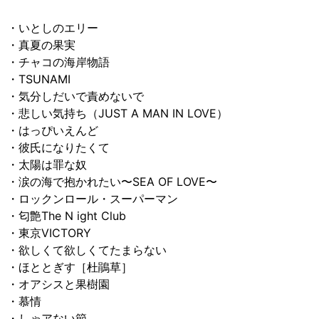
・いとしのエリー
・真夏の果実
・チャコの海岸物語
・TSUNAMI
・気分しだいで責めないで
・悲しい気持ち（JUST A MAN IN LOVE）
・はっぴいえんど
・彼氏になりたくて
・太陽は罪な奴
・涙の海で抱かれたい〜SEA OF LOVE〜
・ロックンロール・スーパーマン
・匂艶The N ight Club
・東京VICTORY
・欲しくて欲しくてたまらない
・ほととぎす［杜鵑草］
・オアシスと果樹園
・慕情
・しゃアない節