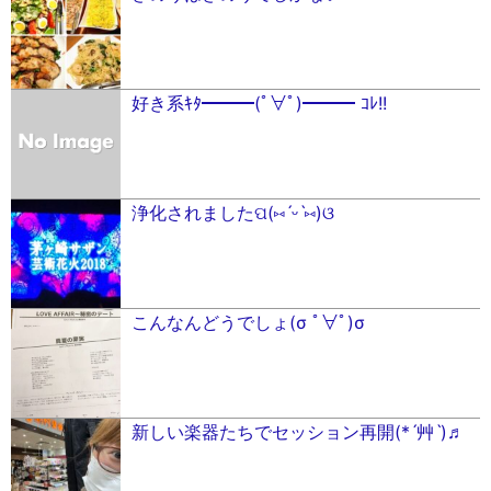
好き系ｷﾀ━━━(ﾟ∀ﾟ)━━━ ｺﾚ!!
浄化されましたପ(⑅︎ˊᵕˋ⑅︎)ଓ
こんなんどうでしょ(σ ﾟ∀ﾟ)σ
新しい楽器たちでセッション再開(*ˊ艸ˋ)♬