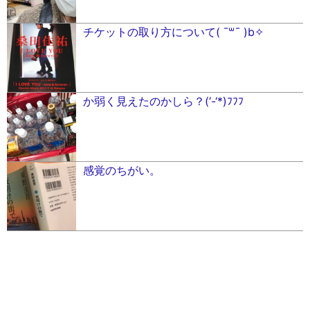
チケットの取り方について( ¯꒳¯ )b✧︎
か弱く見えたのかしら？(‘-‘*)ﾌﾌﾌ
感覚のちがい。