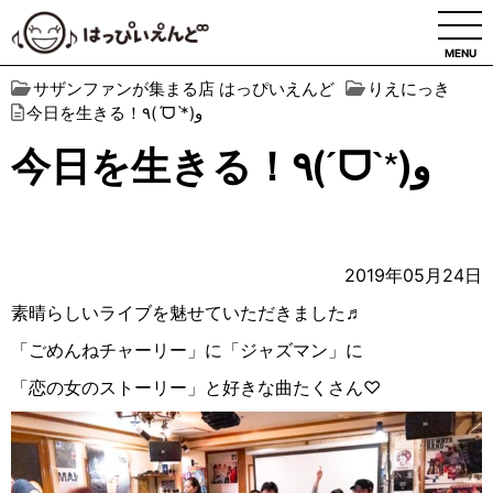
MENU
サザンファンが集まる店 はっぴいえんど
りえにっき
今日を生きる！٩(ˊᗜˋ*)و
今日を生きる！٩(ˊᗜˋ*)و
2019年05月24日
素晴らしいライブを魅せていただきました♬
「ごめんねチャーリー」に「ジャズマン」に
「恋の女のストーリー」と好きな曲たくさん♡