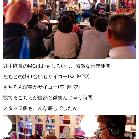
井手隊長の
MC
はおもしろいし、素敵な音楽仲間
たちとの掛け合いもサイコー
(
♡︎
ˊ
艸
ˋ
♡︎
)
もちろん演奏がサイコー
(
♡︎
ˊ
艸
ˋ
♡︎
)
観てるこちらが自然と微笑んじゃう時間。
スタッフ側もこんな感じでした
w