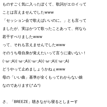
ものすごく気に入ったぽくて、歌詞がエロイって
ことは言えませんでした
www
「セッション会で歌えばいいのに。」とも言って
ましたが、実はかつて歌ったことあって、何なら
若干すべりました
www
って、それも言えませんでした
www
そのうち母自身が覚えたいって言うに違いない！
(
･
ω
･
;
A
)(
･
ω
･
;
A
)(
･
ω
･
;
A
)(
･
ω
･
;
A
)(
･
ω
･
;
A
)
どうやって止めましょうかねぇ
www
母の「いい曲」基準が全くもってわからない娘
なのであります
(;
^
△︎
^
)
さ、「
BREEZE
」聴きながら寝るとしまーす