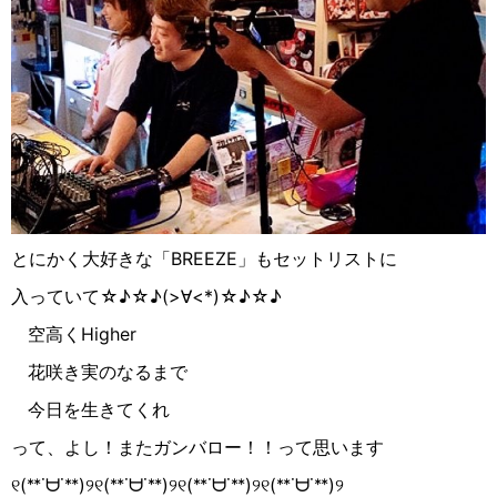
とにかく大好きな「
BREEZE
」もセットリストに
入っていて
☆︎
♪︎
☆︎
♪︎
(
>
∀︎
<*
)
☆︎
♪︎
☆︎
♪︎
空高く
Higher
花咲き実のなるまで
今日を生きてくれ
って、よし！またガンバロー！！って思います
୧
(
ᕯ
˙
ᗨ
˙
ᕯ
)
୨୧
(
ᕯ
˙
ᗨ
˙
ᕯ
)
୨୧
(
ᕯ
˙
ᗨ
˙
ᕯ
)
୨୧
(
ᕯ
˙
ᗨ
˙
ᕯ
)
୨