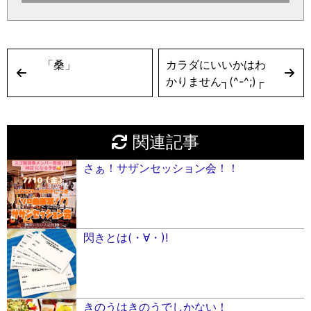
「桑」
カラダにいいかはわ
かりません┐︎(^-^;)┌︎
関連記事
さぁ！サザンセッション会！！
閃きとは(・∀・)!
きのうはきのうでしかない！