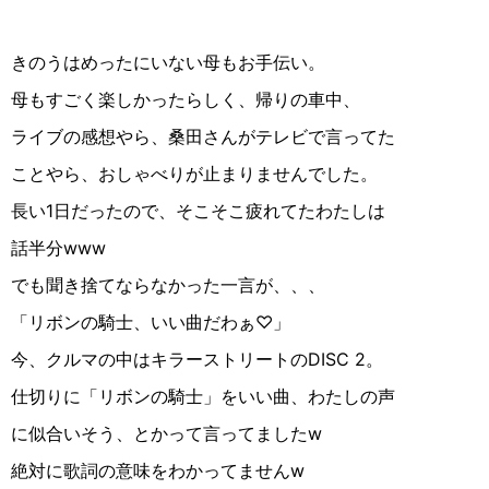
きのうはめったにいない母もお手伝い。
母もすごく楽しかったらしく、帰りの車中、
ライブの感想やら、桑田さんがテレビ
で言ってた
こと
やら、おしゃべりが止まりませんでした。
長い
1
日だったので、そこそこ疲れてたわたしは
話半分
www
でも聞き捨てならなかった一言が、、、
「リボンの騎士、いい曲だわぁ♡」
今、クルマの中はキラーストリートの
DISC 2
。
仕切りに「リボンの騎士」をいい曲、わたしの声
に似合いそう、とかって言ってました
w
絶対に歌詞の意味をわかってません
w