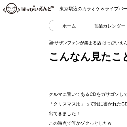
東京駒込のカラオケ＆ライブバ
ホーム
営業カレンダー
サザンファンが集まる店 はっぴいえ
こんなん見たことない
クルマに置いてある
CD
をガサゴソし
「クリスマス用」って雑に書かれた
C
出てきました！
この時点で何かゾクっとした
w