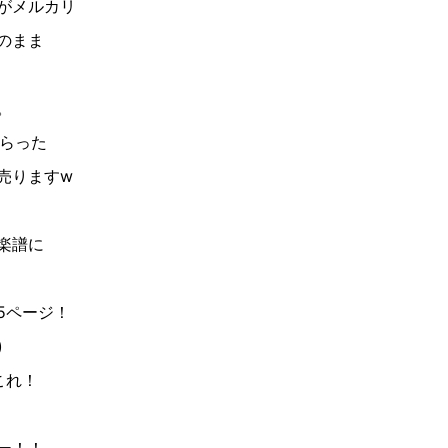
がメルカリ
のまま
。
らった
売ります
w
楽譜に
5
ページ！
)
これ！