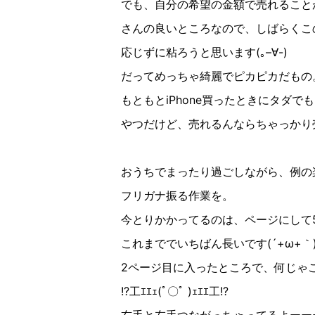
でも、自分の希望の金額で売れること
さんの良いところなので、しばらくこ
応じずに粘ろうと思います
(
｡
–
∀︎
-)
だってめっちゃ綺麗でピカピカだもの
もともと
iPhone
買ったときにタダでも
やつ
だけど、売れるんならちゃっかり
おうちでまったり過ごしながら、例の
フリガナ振る作業を。
今とりかかってるのは、ページにして
これまででいちばん長いです
(´+ω+
｀
2
ページ目に入ったところで、何じゃ
!?
工ｴｴｪ
(
ﾟ〇ﾟ
)
ｪｴｴ工
!?