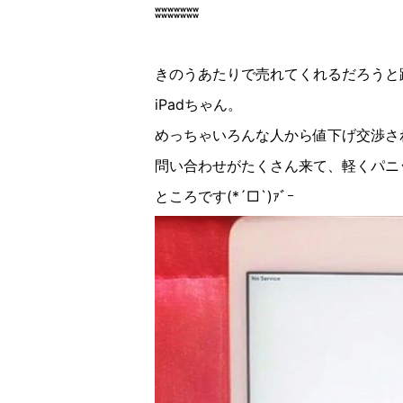
ʬʬʬʬʬʬʬ
きのうあたりで売れてくれるだろうと
iPad
ちゃん。
めっちゃいろんな人から値下げ交渉さ
問い合わせがたくさん来て、軽く
パニ
ところです
(*´
□︎
`)
ｧﾞｰ