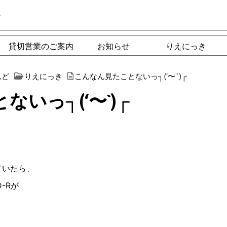
ー
貸切営業のご案内
お知らせ
りえにっき
んど
りえにっき
こんなん見たことないっ┐︎(‘〜`)┌︎
っ┐︎(‘〜`)┌︎
ていたら、
D-R
が