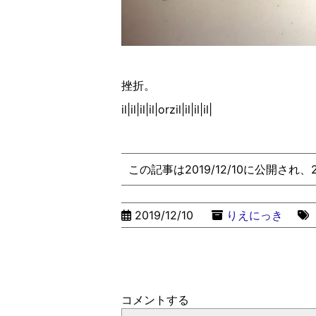
挫折
。
il|il|il|il|orzil|il|il|il|
この記事は2019/12/10に公開され
2019/12/10
りえにっき
コメントする